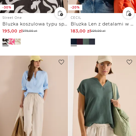
-30%
-20%
Street One
CECIL
Bluzka koszulowa typu split neck z mieszanki lnu
Bluzka Len z detalami w postaci guzików
195,00
zł
183,00
zł
279,00
zł
229,00
zł