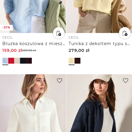
-31%
CECIL
CECIL
Bluzka koszulowa z mieszanką lnu z rękawem 3/4
Tunika z dekoltem typu split neck z mieszanki lnu
159,00
zł
279,00
zł
229,00
zł