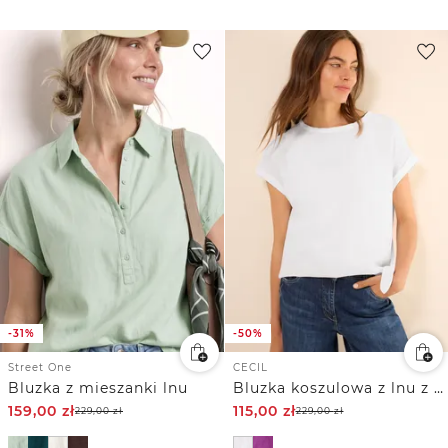
-31%
-50%
Street One
CECIL
Bluzka z mieszanki lnu
Bluzka koszulowa z lnu z węzłami
159,00
zł
115,00
zł
229,00
zł
229,00
zł