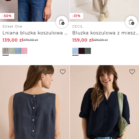
-50%
-31%
Street One
CECIL
Lniana bluzka koszulowa z długim rękawem
Bluzka koszulowa z mieszanki lnu
139,00
zł
159,00
zł
279,00
zł
229,00
zł