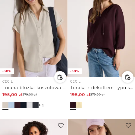
-30%
-30%
CECIL
CECIL
Lniana bluzka koszulowa z obniżoną linią ramion
Tunika z dekoltem typu split neck z mieszanki lnu
195,00
zł
195,00
zł
279,00
zł
279,00
zł
+ 1