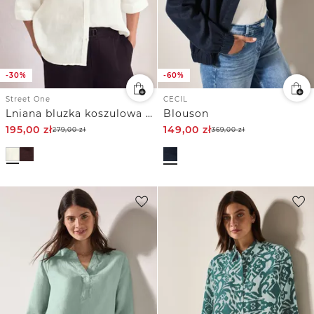
-30%
-60%
Street One
CECIL
Lniana bluzka koszulowa z rękawem 3/4
Blouson
195,00
zł
149,00
zł
279,00
zł
369,00
zł