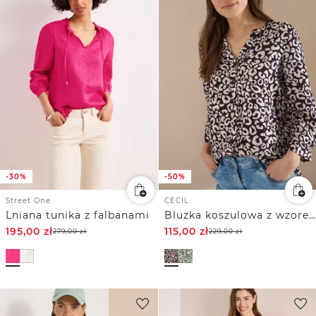
-30%
-50%
Street One
CECIL
Lniana tunika z falbanami
Bluzka koszulowa z wzorem leo z mieszanki lnu
195,00
zł
115,00
zł
279,00
zł
229,00
zł