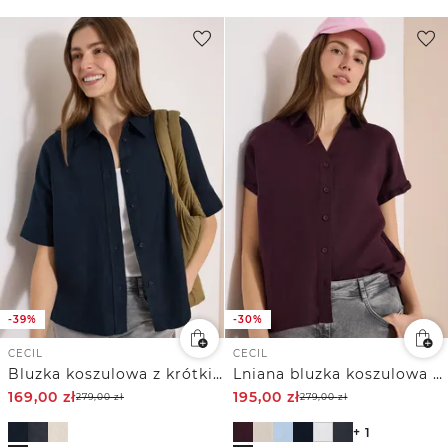
-39%
-30%
CECIL
CECIL
Bluzka koszulowa z krótkim rękawem z czystego lnu
Lniana bluzka koszulowa z obniżoną linią ramion
169,00
zł
195,00
zł
279,00
zł
279,00
zł
+ 1