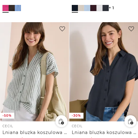
+ 1
-50%
-30%
CECIL
CECIL
Lniana bluzka koszulowa z opadającymi ramionami
Lniana bluzka koszulowa z obniżoną linią ramion