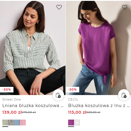
-50%
-50%
Street One
CECIL
Lniana bluzka koszulowa z długim rękawem
Bluzka koszulowa z lnu z węzłami
139,00
zł
115,00
zł
279,00
zł
229,00
zł