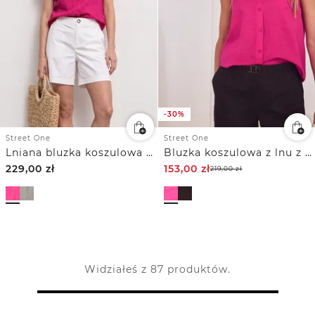
-30%
Street One
Street One
Lniana bluzka koszulowa z obniżoną linią ramion
Bluzka koszulowa z lnu z falbankami
229,00
zł
153,00
zł
219,00
zł
Widziałeś z 87 produktów.