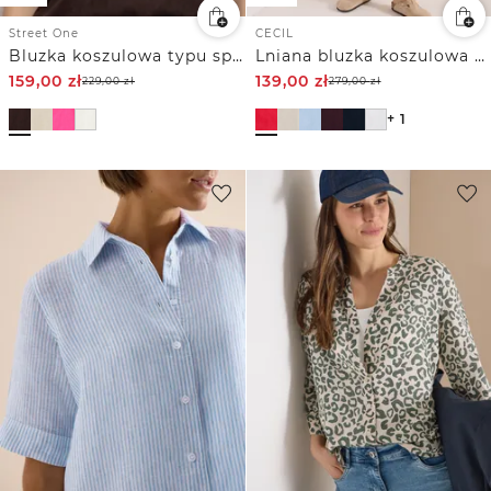
Street One
CECIL
Bluzka koszulowa typu split neck z mieszanki lnu
Lniana bluzka koszulowa z obniżoną linią ramion
159,00
zł
139,00
zł
229,00
zł
279,00
zł
+ 1