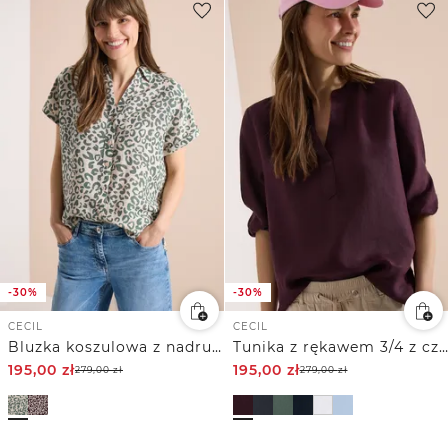
-30%
-30%
CECIL
CECIL
Bluzka koszulowa z nadrukiem leo z mieszanki lnu
Tunika z rękawem 3/4 z czystego Inu
195,00
zł
195,00
zł
279,00
zł
279,00
zł