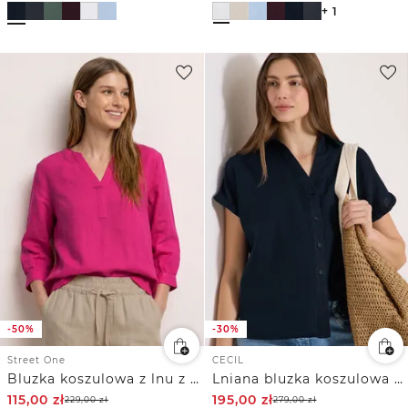
+ 1
-50%
-30%
Street One
CECIL
Bluzka koszulowa z lnu z rękawem 3/4 i dekoltem typu split neck
Lniana bluzka koszulowa z obniżoną linią ramion
115,00
zł
195,00
zł
229,00
zł
279,00
zł