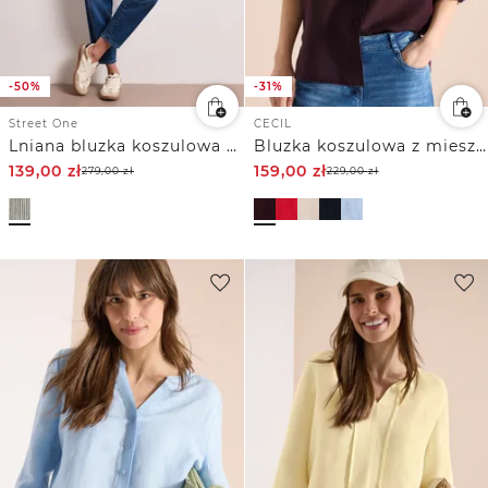
-50%
-31%
Street One
CECIL
Lniana bluzka koszulowa z rękawem 3/4 w paski
Bluzka koszulowa z mieszanką lnu z rękawem 3/4
139,00
zł
159,00
zł
279,00
zł
229,00
zł