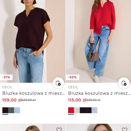
-31%
-50%
CECIL
CECIL
Bluzka koszulowa z mieszanki lnu
Bluzka koszulowa z mieszanką lnu z rękawem 3/4
159,00
zł
115,00
zł
229,00
zł
229,00
zł