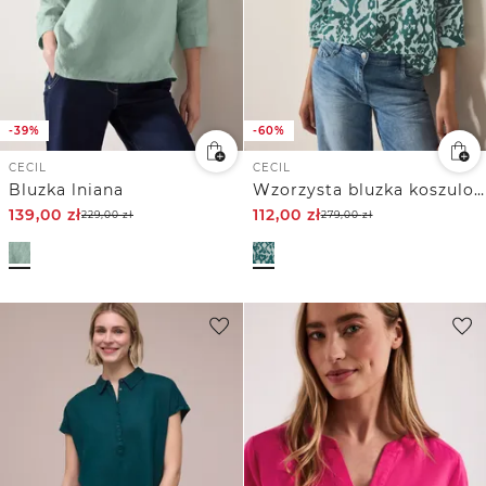
-39%
-60%
CECIL
CECIL
Bluzka lniana
Wzorzysta bluzka koszulowa
139,00
zł
112,00
zł
229,00
zł
279,00
zł