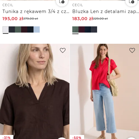
CECIL
CECIL
Tunika z rękawem 3/4 z czystego Inu
Bluzka Len z detalami zapinanymi na guziki
195,00
zł
183,00
zł
279,00
zł
229,00
zł
-31%
-50%