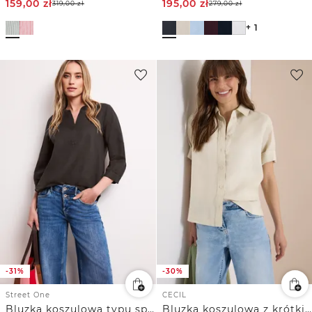
159,00
zł
195,00
zł
319,00
zł
279,00
zł
+ 1
-31%
-30%
Street One
CECIL
Bluzka koszulowa typu split neck z mieszanki lnu
Bluzka koszulowa z krótkim rękawem z czystego lnu