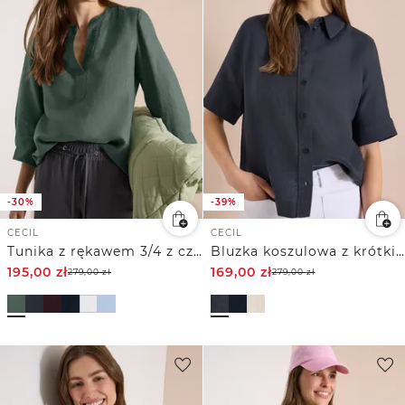
-30%
-39%
CECIL
CECIL
Tunika z rękawem 3/4 z czystego Inu
Bluzka koszulowa z krótkim rękawem z czystego lnu
195,00
zł
169,00
zł
279,00
zł
279,00
zł