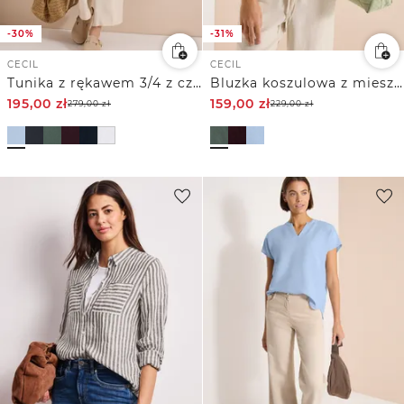
-30%
-31%
CECIL
CECIL
Tunika z rękawem 3/4 z czystego Inu
Bluzka koszulowa z mieszanki lnu
195,00
zł
159,00
zł
279,00
zł
229,00
zł