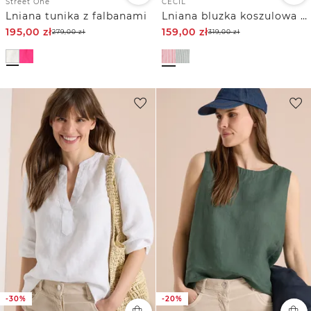
Street One
CECIL
Lniana tunika z falbanami
Lniana bluzka koszulowa z opadającymi ramionami
195,00
zł
159,00
zł
279,00
zł
319,00
zł
-30%
-20%