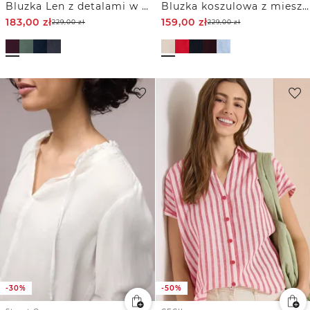
Bluzka Len z detalami w postaci guzików
Bluzka koszulowa z mieszanką lnu z rękawem 3/4
183,00
zł
159,00
zł
229,00
zł
229,00
zł
-30%
-50%