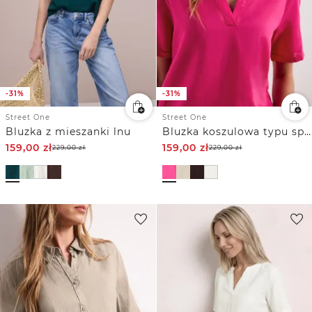
-31%
-31%
Street One
Street One
Bluzka z mieszanki lnu
Bluzka koszulowa typu split neck z mieszanki lnu
159,00
zł
159,00
zł
229,00
zł
229,00
zł