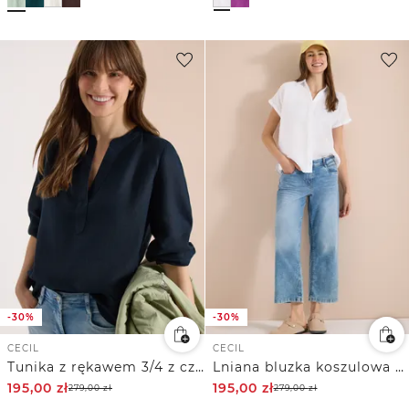
-30%
-30%
CECIL
CECIL
Tunika z rękawem 3/4 z czystego Inu
Lniana bluzka koszulowa z obniżoną linią ramion
195,00
zł
195,00
zł
279,00
zł
279,00
zł