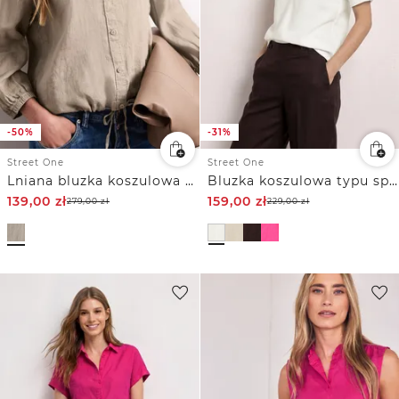
-50%
-31%
Street One
Street One
Lniana bluzka koszulowa z rękawem 3/4
Bluzka koszulowa typu split neck z mieszanki lnu
139,00
zł
159,00
zł
279,00
zł
229,00
zł