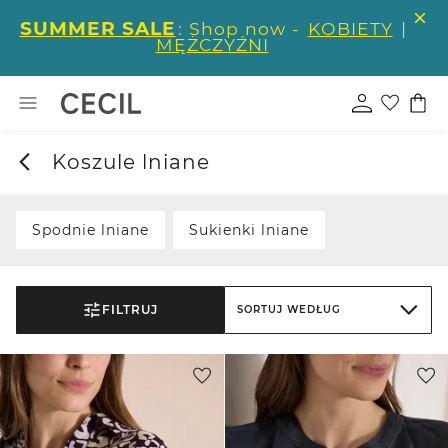
SUMMER SALE
: Shop now -
KOBIETY
|
MĘŻCZYŹNI
Koszule lniane
Spodnie lniane
Sukienki lniane
FILTRUJ
SORTUJ WEDŁUG