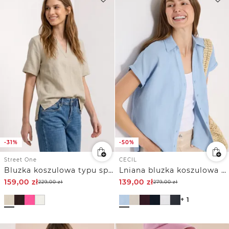
-31%
-50%
Street One
CECIL
Bluzka koszulowa typu split neck z mieszanki lnu
Lniana bluzka koszulowa z obniżoną linią ramion
159,00
zł
139,00
zł
229,00
zł
279,00
zł
+ 1