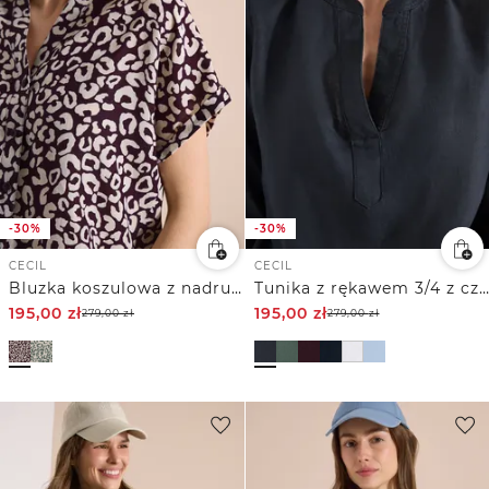
-30%
-30%
CECIL
CECIL
Bluzka koszulowa z nadrukiem leo z mieszanki lnu
Tunika z rękawem 3/4 z czystego Inu
195,00
zł
195,00
zł
279,00
zł
279,00
zł