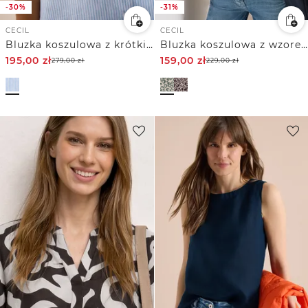
-30%
-31%
CECIL
CECIL
Bluzka koszulowa z krótkim rękawem z czystego Lnu
Bluzka koszulowa z wzorem leo z mieszanki lnu
195,00
zł
159,00
zł
279,00
zł
229,00
zł