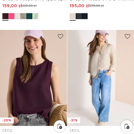
159,00
zł
195,00
zł
229,00
zł
279,00
zł
-20%
-31%
CECIL
CECIL