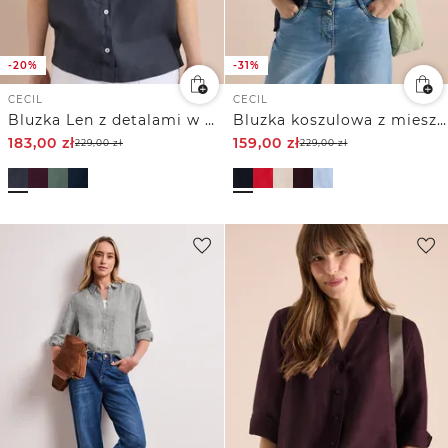
-20%
-31%
CECIL
CECIL
Bluzka Len z detalami w postaci guzików
Bluzka koszulowa z mieszanką lnu z rękawem 3/4
183,00
zł
159,00
zł
229,00
zł
229,00
zł