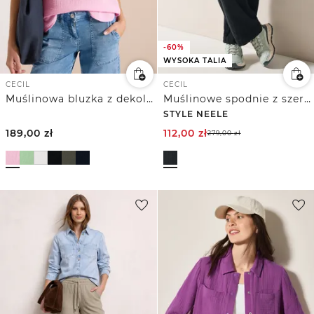
-60%
WYSOKA TALIA
CECIL
CECIL
Muślinowa bluzka z dekoltem w szpic
Muślinowe spodnie z szerokimi nogawkami
STYLE NEELE
189,00
zł
112,00
zł
279,00
zł