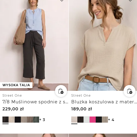
WYSOKA TALIA
Street One
Street One
7/8 Muślinowe spodnie z szerokimi nogawkami o luźnym kroju
Bluzka koszulowa z materiału muślinowego
229,00
zł
189,00
zł
+ 3
+ 4