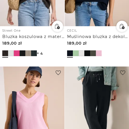
Street One
CECIL
Bluzka koszulowa z materiału muślinowego
Muślinowa bluzka z dekoltem w szpic
189,00
zł
189,00
zł
+ 4