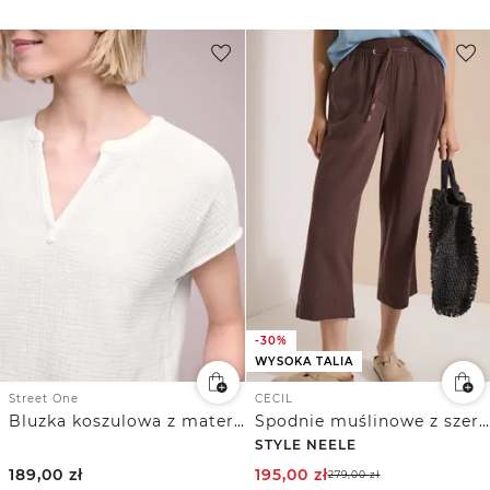
-30%
WYSOKA TALIA
Street One
CECIL
Bluzka koszulowa z materiału muślinowego
Spodnie muślinowe z szerokimi nogawkami 7/8
STYLE NEELE
189,00
zł
195,00
zł
279,00
zł