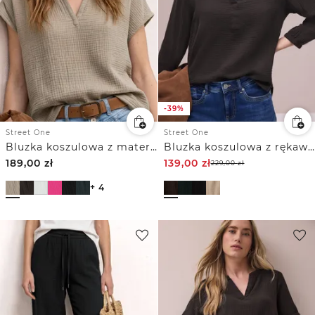
-39%
Street One
Street One
Bluzka koszulowa z materiału muślinowego
Bluzka koszulowa z rękawem 3/4 w jakości muślinu
189,00
zł
139,00
zł
229,00
zł
+ 4