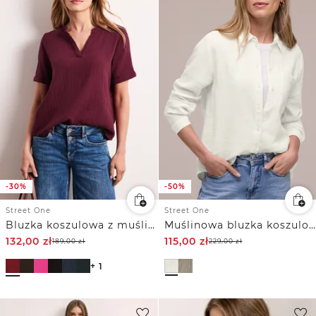
-30%
-50%
Street One
Street One
Bluzka koszulowa z muślinu z krótkim podwijanym rękawem
Muślinowa bluzka koszulowa
132,00
zł
115,00
zł
189,00
zł
229,00
zł
+ 1