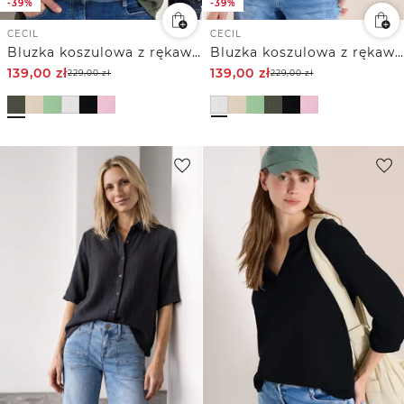
-39%
-39%
CECIL
CECIL
Bluzka koszulowa z rękawem 3/4 z muślinowego materiału
Bluzka koszulowa z rękawem 3/4 z muślinowego materiału
139,00
zł
139,00
zł
229,00
zł
229,00
zł