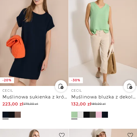
-20%
-30%
CECIL
CECIL
Muślinowa sukienka z krótkim rękawem
Muślinowa bluzka z dekoltem w szpic
223,00
zł
132,00
zł
279,00
zł
189,00
zł