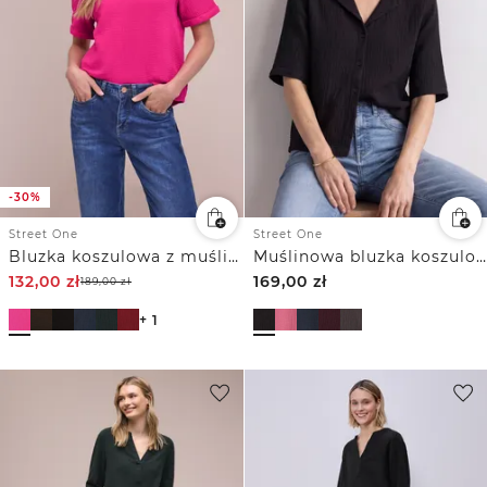
-30%
Street One
Street One
Bluzka koszulowa z muślinu z krótkim podwijanym rękawem
Muślinowa bluzka koszulowa z kołnierzykiem typu „bowling”
132,00
zł
169,00
zł
189,00
zł
+ 1