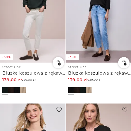
-39%
-39%
Street One
Street One
Bluzka koszulowa z rękawem 3/4 w jakości muślinu
Bluzka koszulowa z rękawem 3/4 w jakości muślinu
139,00
zł
139,00
zł
229,00
zł
229,00
zł