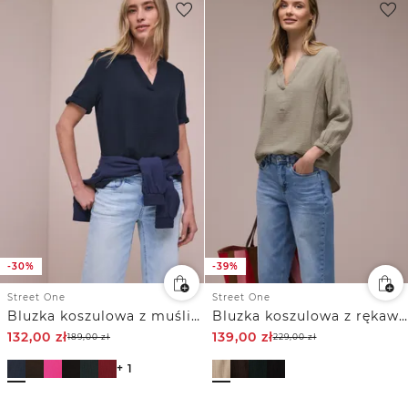
-30%
-39%
Street One
Street One
Bluzka koszulowa z muślinu z krótkim podwijanym rękawem
Bluzka koszulowa z rękawem 3/4 w jakości muślinu
132,00
zł
139,00
zł
189,00
zł
229,00
zł
+ 1