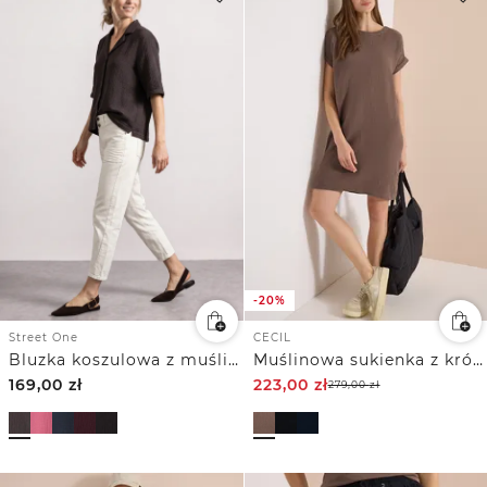
-20%
CECIL
Street One
Muślinowa sukienka z krótkim rękawem
Bluzka koszulowa z muślinu z kołnierzykiem typu „bowling”
169,00
zł
223,00
zł
279,00
zł