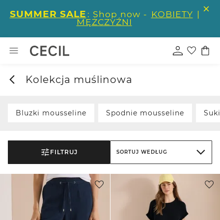
SUMMER SALE
: Shop now -
KOBIETY
|
MĘŻCZYŹNI
Kolekcja muślinowa
Bluzki mousseline
Spodnie mousseline
Suk
FILTRUJ
SORTUJ WEDŁUG