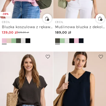
-39%
CECIL
CECIL
Bluzka koszulowa z rękawem 3/4 z muślinowego materiału
Muślinowa bluzka z dekoltem w szpic
139,00
zł
189,00
zł
229,00
zł