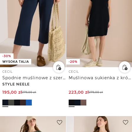
-30%
WYSOKA TALIA
-20%
CECIL
CECIL
Spodnie muślinowe z szerokimi nogawkami 7/8
Muślinowa sukienka z krótkim rękawem
STYLE NEELE
195,00
zł
223,00
zł
279,00
zł
279,00
zł