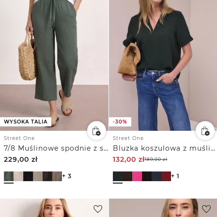
WYSOKA TALIA
-30%
Street One
Street One
7/8 Muślinowe spodnie z szerokimi nogawkami o luźnym kroju
Bluzka koszulowa z muślinu z krótkim podwijanym rękawem
229,00
zł
132,00
zł
189,00
zł
+ 3
+ 1