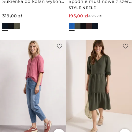
Sukienka do kolan wykonana z muślinu
Spodnie muślinowe z szerokimi nogawkami 7/8
STYLE NEELE
319,00
zł
195,00
zł
279,00
zł