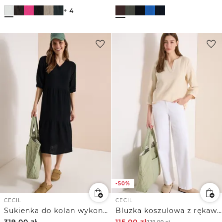
+ 4
-50%
CECIL
CECIL
Sukienka do kolan wykonana z muślinu
Bluzka koszulowa z rękawem 3/4 z muślinowego materiału
319,00
zł
115,00
zł
229,00
zł