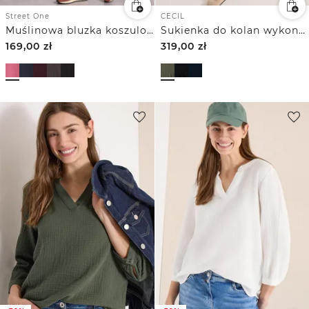
CECIL
Street One
Sukienka do kolan wykonana z muślinu
Muślinowa bluzka koszulowa z kołnierzykiem typu „bowling”
169,00
zł
319,00
zł