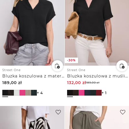
-30%
Street One
Street One
Bluzka koszulowa z materiału muślinowego
Bluzka koszulowa z muślinu z krótkim podwijanym rękawem
189,00
zł
132,00
zł
189,00
zł
+ 4
+ 1