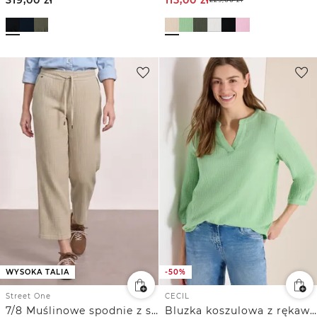
WYSOKA TALIA
-50%
Street One
CECIL
7/8 Muślinowe spodnie z szerokimi nogawkami o luźnym kroju
Bluzka koszulowa z rękawem 3/4 z muślinowego materiału