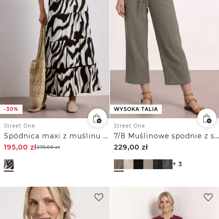
-30%
WYSOKA TALIA
Street One
Street One
Spódnica maxi z muślinu z nadrukiem
7/8 Muślinowe spodnie z szerokimi nogawkami o luźnym kroju
195,00
zł
229,00
zł
279,00
zł
+ 3