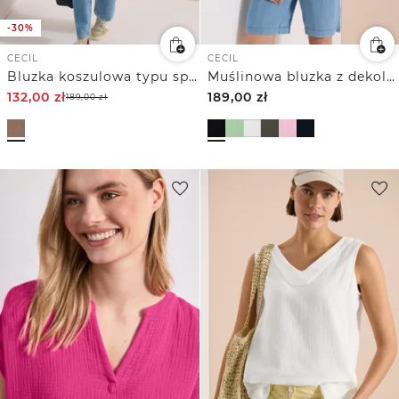
-30%
CECIL
CECIL
Bluzka koszulowa typu split neck z muślinu
Muślinowa bluzka z dekoltem w szpic
132,00
zł
189,00
zł
189,00
zł