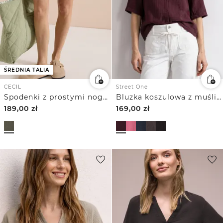
ŚREDNIA TALIA
CECIL
Street One
Spodenki z prostymi nogawkami z muślinu
Bluzka koszulowa z muślinu z kołnierzykiem typu „bowling”
189,00
zł
169,00
zł