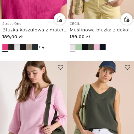
Street One
CECIL
Bluzka koszulowa z materiału muślinowego
Muślinowa bluzka z dekoltem w szpic
189,00
zł
189,00
zł
+ 4