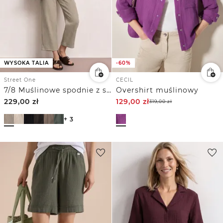
WYSOKA TALIA
-60%
Street One
CECIL
7/8 Muślinowe spodnie z szerokimi nogawkami o luźnym kroju
Overshirt muślinowy
229,00
zł
129,00
zł
319,00
zł
+ 3