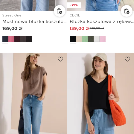
-39%
CECIL
Street One
Bluzka koszulowa z rękawem 3/4 z muślinowego materiału
Muślinowa bluzka koszulowa z kołnierzykiem typu „bowling”
169,00
zł
139,00
zł
229,00
zł