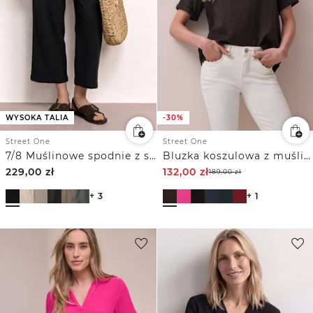
WYSOKA TALIA
-30%
Street One
Street One
7/8 Muślinowe spodnie z szerokimi nogawkami o luźnym kroju
Bluzka koszulowa z muślinu z krótkim podwijanym rękawem
229,00
zł
132,00
zł
189,00
zł
+ 3
+ 1