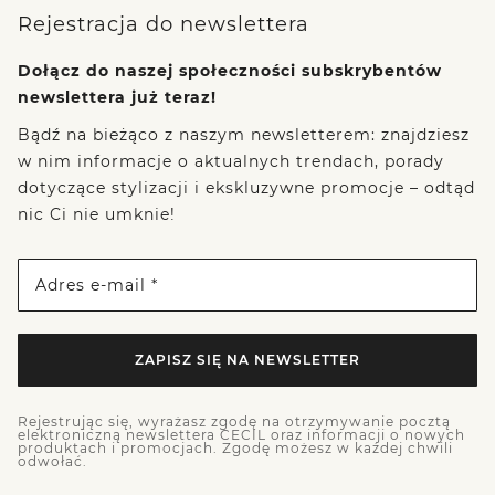
Rejestracja do newslettera
Dołącz do naszej społeczności subskrybentów
newslettera już teraz!
Bądź na bieżąco z naszym newsletterem: znajdziesz
w nim informacje o aktualnych trendach, porady
dotyczące stylizacji i ekskluzywne promocje – odtąd
nic Ci nie umknie!
Adres e-mail *
ZAPISZ SIĘ NA NEWSLETTER
Rejestrując się, wyrażasz zgodę na otrzymywanie pocztą
elektroniczną newslettera CECIL oraz informacji o nowych
produktach i promocjach. Zgodę możesz w każdej chwili
odwołać.