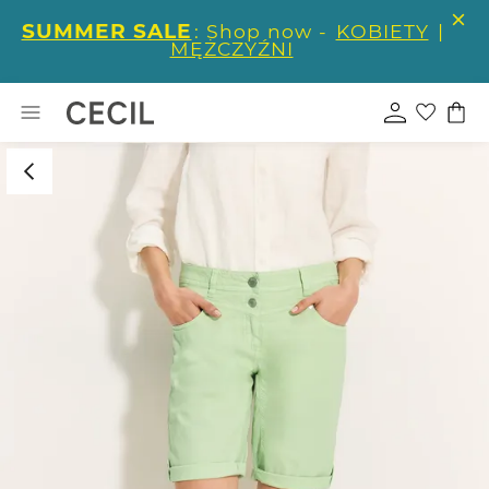
SUMMER SALE
: Shop now -
KOBIETY
|
MĘŻCZYŹNI