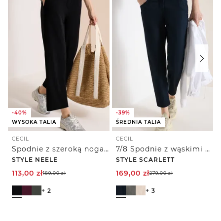
-40%
-39%
WYSOKA TALIA
ŚREDNIA TALIA
CECIL
CECIL
Spodnie z szeroką nogawką High Waist o luźnym kroju Loose Fit
7/8 Spodnie z wąskimi nogawkami Mid Waist w stylu Casual Fit
STYLE NEELE
STYLE SCARLETT
113,00
zł
169,00
zł
189,00
zł
279,00
zł
+ 2
+ 3