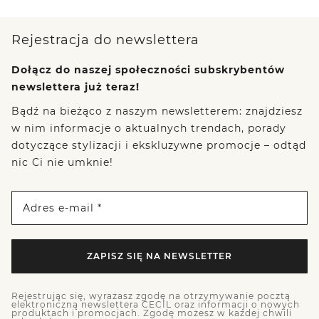
Rejestracja do newslettera
Dołącz do naszej społeczności subskrybentów
newslettera już teraz!
Bądź na bieżąco z naszym newsletterem: znajdziesz
w nim informacje o aktualnych trendach, porady
dotyczące stylizacji i ekskluzywne promocje – odtąd
nic Ci nie umknie!
Adres e-mail *
ZAPISZ SIĘ NA NEWSLETTER
Rejestrując się, wyrażasz zgodę na otrzymywanie pocztą
elektroniczną newslettera CECIL oraz informacji o nowych
produktach i promocjach. Zgodę możesz w każdej chwili