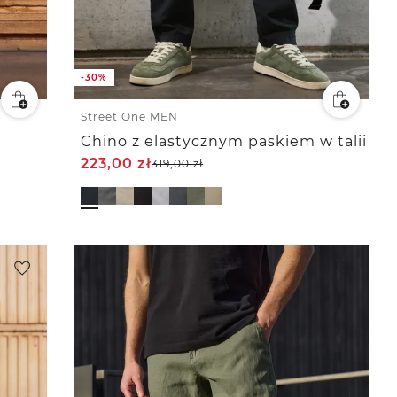
-30%
Street One MEN
Chino z elastycznym paskiem w talii
223,00
zł
319,00
zł