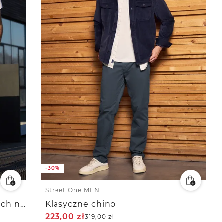
-30%
Street One MEN
Spodnie chinosy z lnu o prostych nogawkach
Klasyczne chino
223,00
zł
319,00
zł