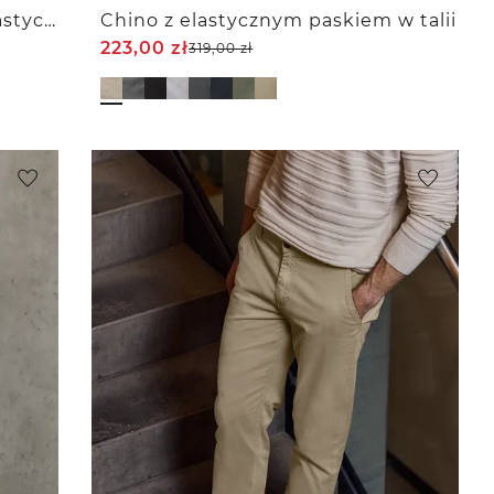
Spodnie chinosy Slim Leg z elastycznym paskiem w talii
Chino z elastycznym paskiem w talii
223,00
zł
319,00
zł