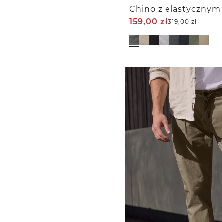
Chino z elastycznym 
159,00
zł
319,00
zł