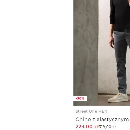
-30%
Street One MEN
Chino z elastycznym 
223,00
zł
319,00
zł