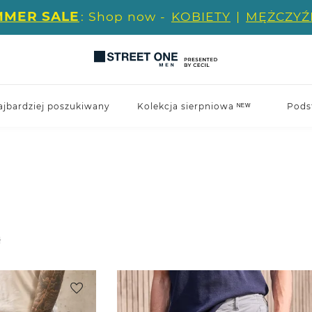
MMER SALE
: Shop now -
KOBIETY
|
MĘŻCZYŹ
ajbardziej poszukiwany
Kolekcja sierpniowa ᴺᴱᵂ
Pods
ł