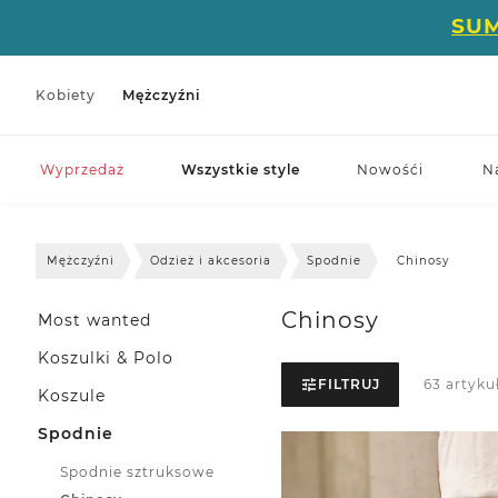
SU
Kobiety
Mężczyźni
Wyprzedaż
Wszystkie style
Nowośći
N
Mężczyźni
Odzież i akcesoria
Spodnie
Chinosy
Chinosy
Most wanted
Koszulki & Polo
FILTRUJ
63 artyku
Koszule
Spodnie
Spodnie sztruksowe