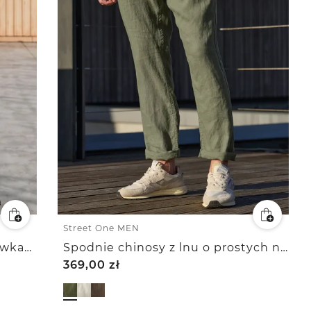
Street One MEN
Spodnie chino z wąskimi nogawkami z elastycznej dzianiny z r
Spodnie chinosy z lnu o prostych nogawkach
369,00
zł