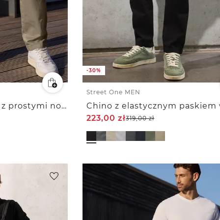
-30%
Street One MEN
Spodnie typu chinos z prostymi nogawkami z lekkiego materiał
Chino z elastycznym paskiem w
223,00
zł
319,00
zł