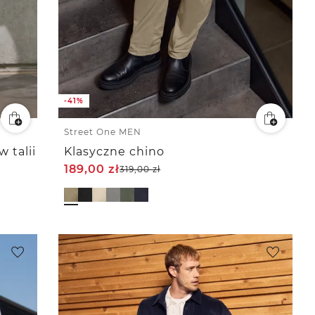
-41%
Street One MEN
 talii
Klasyczne chino
189,00
zł
319,00
zł