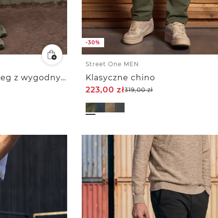
-30%
Street One MEN
Spodnie chino Slim Leg z wygodnym elastycznym paskiem
Klasyczne chino
223,00
zł
319,00
zł