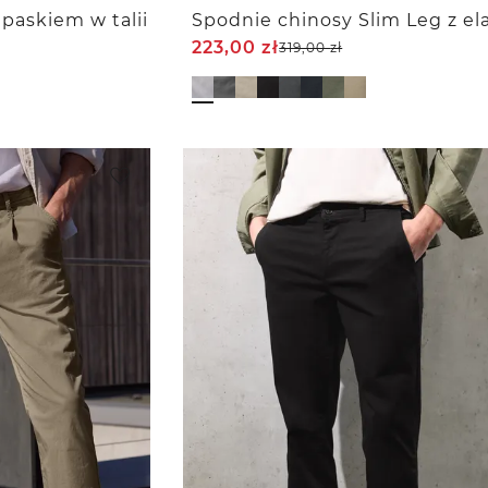
paskiem w talii
223,00
zł
319,00
zł