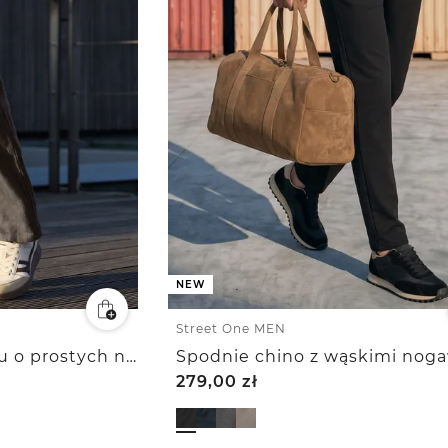
NEW
Street One MEN
Spodnie chinosy z lnu o prostych nogawkach
279,00
zł