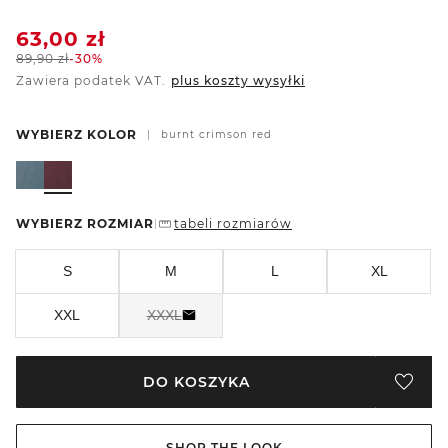
63,00
zł
89,90
zł
-30%
Zawiera podatek VAT.
plus koszty wysyłki
WYBIERZ KOLOR
|
burnt crimson red
WYBIERZ ROZMIAR
tabeli rozmiarów
|
S
M
L
XL
XXL
XXXL
DO KOSZYKA
SHOP THE LOOK