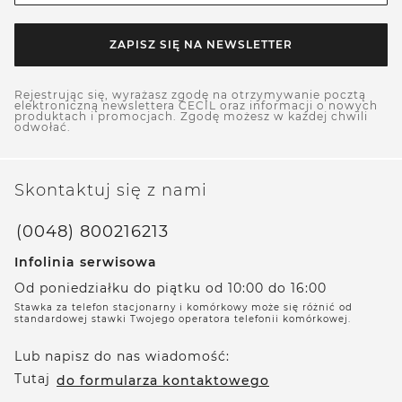
ZAPISZ SIĘ NA NEWSLETTER
Rejestrując się, wyrażasz zgodę na otrzymywanie pocztą
elektroniczną newslettera CECIL oraz informacji o nowych
produktach i promocjach. Zgodę możesz w każdej chwili
odwołać.
Skontaktuj się z nami
(0048) 800216213
Infolinia serwisowa
Od poniedziałku do piątku od 10:00 do 16:00
Stawka za telefon stacjonarny i komórkowy może się różnić od
standardowej stawki Twojego operatora telefonii komórkowej.
Lub napisz do nas wiadomość:
Tutaj
do formularza kontaktowego