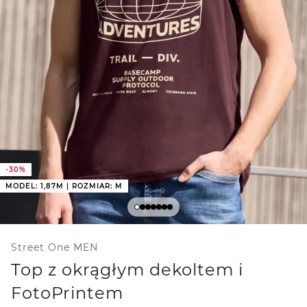
-30%
MODEL: 1,87M | ROZMIAR: M
Street One MEN
Top z okrągłym dekoltem i
FotoPrintem