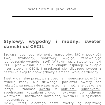
Widziałeś z 30 produktów.
Stylowy, wygodny i modny: sweter
damski od CECIL
Szukasz idealnego elementu garderoby, który podkreśli
Twój swobodny, sportowy wygląd, zapewniając
jednocześnie wygodę i styl? W takim razie sweter damski
CECIL jest właśnie dla Ciebie. Znajdź inspirację w sklepie
internetowym CECIL i przekonaj się, dlaczego sweter z
naszej kolekcji to obowiązkowy element Twojej garderoby.
Swetry damskie przeżywają obecnie imponujący powrót w
świecie mody. Nic dziwnego, ponieważ swetry bez
rękawów są niezwykle wszechstronne i można je doskonale
łączyć - zamiast
swetra
, z
bluzkami
,
sukienkami
,
spódnicami
,
koszulami z długim rękawem
lub modnymi
warstwami - możliwości kombinacji swetra CECIL są niemal
nieograniczone.
Odkryj teraz, dlaczego nasze swetry są naprawdę