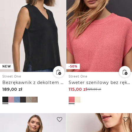
NEW
-50%
Street One
Street One
Bezrękawnik z dekoltem w szpic w jednolitym kolorze
Sweter szenilowy bez rękawów
189,00
zł
115,00
zł
229,00
zł