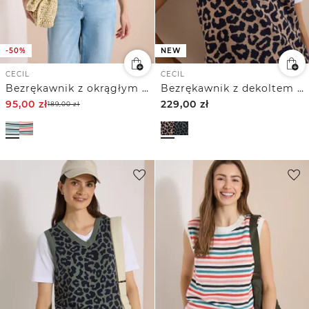
-50%
NEW
CECIL
CECIL
Bezrękawnik z okrągłym dekoltem i w paski
Bezrękawnik z dekoltem w szpic i wzorem w panterkę
95,00
zł
229,00
zł
189,00
zł