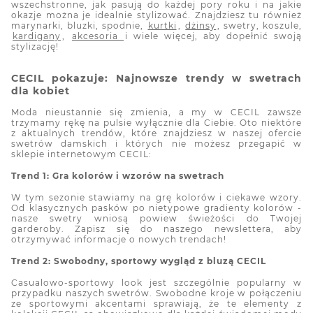
wszechstronne, jak pasują do każdej pory roku i na jakie
okazje można je idealnie stylizować. Znajdziesz tu również
marynarki, bluzki, spodnie,
kurtki
,
dżinsy
, swetry, koszule,
kardigany
,
akcesoria
i wiele więcej, aby dopełnić swoją
stylizację!
CECIL pokazuje: Najnowsze trendy w swetrach
dla kobiet
Moda nieustannie się zmienia, a my w CECIL zawsze
trzymamy rękę na pulsie wyłącznie dla Ciebie. Oto niektóre
z aktualnych trendów, które znajdziesz w naszej ofercie
swetrów damskich i których nie możesz przegapić w
sklepie internetowym CECIL:
Trend 1: Gra kolorów i wzorów na swetrach
W tym sezonie stawiamy na grę kolorów i ciekawe wzory.
Od klasycznych pasków po nietypowe gradienty kolorów -
nasze swetry wniosą powiew świeżości do Twojej
garderoby. Zapisz się do naszego newslettera, aby
otrzymywać informacje o nowych trendach!
Trend 2: Swobodny, sportowy wygląd z bluzą CECIL
Casualowo-sportowy look jest szczególnie popularny w
przypadku naszych swetrów. Swobodne kroje w połączeniu
ze sportowymi akcentami sprawiają, że te elementy z