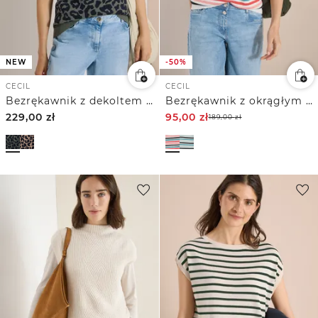
NEW
-50%
CECIL
CECIL
Bezrękawnik z dekoltem w szpic i wzorem w panterkę
Bezrękawnik z okrągłym dekoltem i w paski
229,00
zł
95,00
zł
189,00
zł