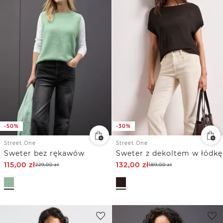
-50%
-30%
Street One
Street One
Sweter bez rękawów
Sweter z dekoltem w łódkę
115,00
zł
132,00
zł
229,00
zł
189,00
zł