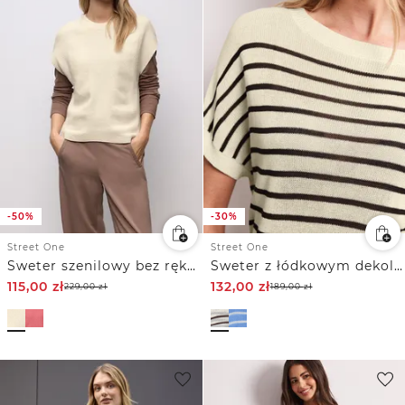
-50%
-30%
Street One
Street One
Sweter szenilowy bez rękawów
Sweter z łódkowym dekoltem w paski
115,00
zł
132,00
zł
229,00
zł
189,00
zł