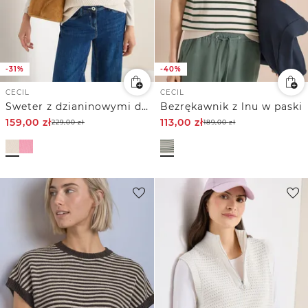
-31%
-40%
CECIL
CECIL
Sweter z dzianinowymi detalami
Bezrękawnik z lnu w paski
159,00
zł
113,00
zł
229,00
zł
189,00
zł