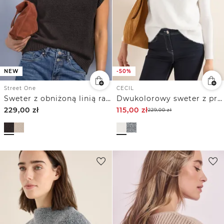
NEW
-50%
Street One
CECIL
Sweter z obniżoną linią ramion z okrągłym dekoltem
Dwukolorowy sweter z przędzy z piór
229,00
zł
115,00
zł
229,00
zł