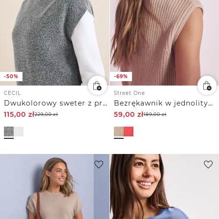
-50%
-69%
CECIL
Street One
Dwukolorowy sweter z przędzy z piór
Bezrękawnik w jednolitym kolorze
115,00
zł
59,00
zł
229,00
zł
189,00
zł