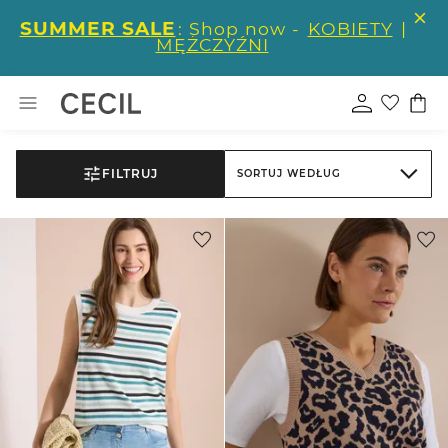
SUMMER SALE
: Shop now -
KOBIETY
|
MĘŻCZYŹNI
FILTRUJ
SORTUJ WEDŁUG