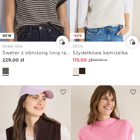
NEW
-50%
Street One
CECIL
Sweter z obniżoną linią ramion z okrągłym dekoltem
Szydełkowa kamizelka
229,00
zł
115,00
zł
229,00
zł