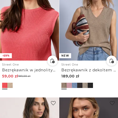
-69%
NEW
Street One
Street One
Bezrękawnik w jednolitym kolorze
Bezrękawnik z dekoltem w szpic w jednolitym kolorze
59,00
zł
189,00
zł
189,00
zł