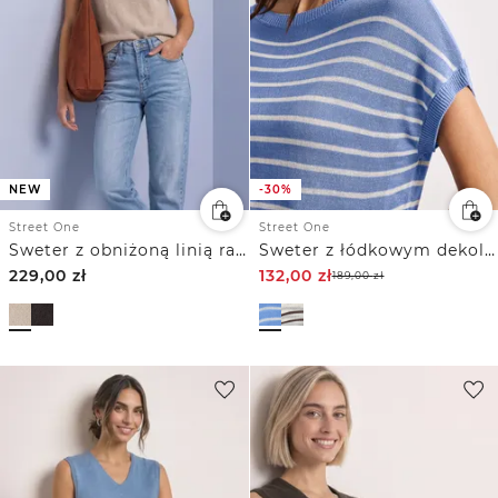
NEW
-30%
Street One
Street One
Sweter z obniżoną linią ramion z okrągłym dekoltem
Sweter z łódkowym dekoltem w paski
229,00
zł
132,00
zł
189,00
zł