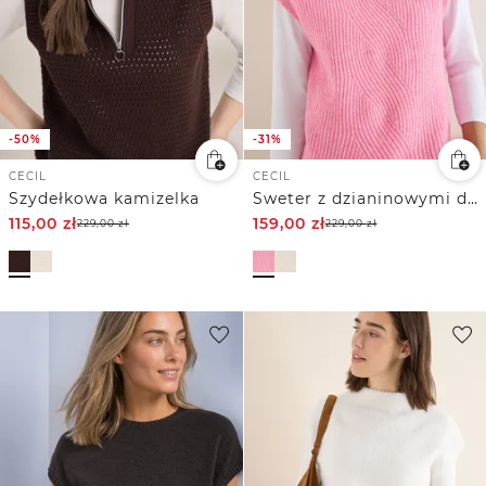
-50%
-31%
CECIL
CECIL
Szydełkowa kamizelka
Sweter z dzianinowymi detalami
115,00
zł
159,00
zł
229,00
zł
229,00
zł