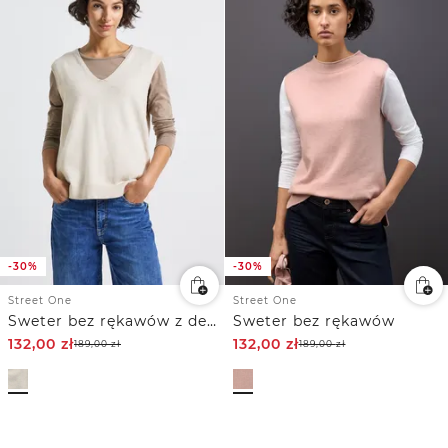
-30%
-30%
Street One
Street One
Sweter bez rękawów z dekoltem w szpic
Sweter bez rękawów
132,00
zł
132,00
zł
189,00
zł
189,00
zł