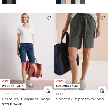
-31%
-20%
WYSOKA TALIA
ŚREDNIA TALIA
Street One
CECIL
Bermudy z wąskimi nogawkami i wywiniętymi detalami
Spodenki z prostymi nogawkami o luźnym kroju.
STYLE JANE