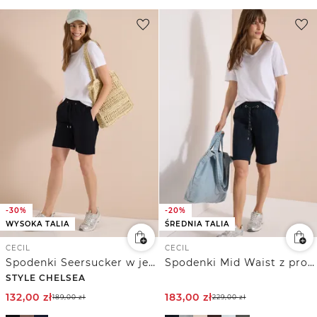
-30%
-20%
WYSOKA TALIA
ŚREDNIA TALIA
CECIL
CECIL
Spodenki Seersucker w jednolitym kolorze
Spodenki Mid Waist z prostymi nogawkami o swobodnym kroju
STYLE CHELSEA
132,00
zł
183,00
zł
189,00
zł
229,00
zł