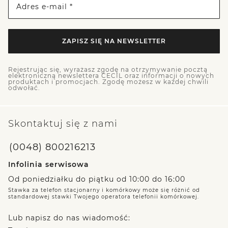
Adres e-mail *
ZAPISZ SIĘ NA NEWSLETTER
Rejestrując się, wyrażasz zgodę na otrzymywanie pocztą
elektroniczną newslettera CECIL oraz informacji o nowych
produktach i promocjach. Zgodę możesz w każdej chwili
odwołać.
Skontaktuj się z nami
(0048) 800216213
Infolinia serwisowa
Od poniedziałku do piątku od 10:00 do 16:00
Stawka za telefon stacjonarny i komórkowy może się różnić od
standardowej stawki Twojego operatora telefonii komórkowej.
Lub napisz do nas wiadomość: