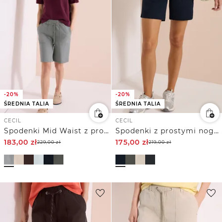
-20%
-20%
ŚREDNIA TALIA
ŚREDNIA TALIA
CECIL
CECIL
Spodenki Mid Waist z prostymi nogawkami o swobodnym kroju
Spodenki z prostymi nogawkami o luźnym kroju.
183,00
zł
175,00
zł
229,00
zł
219,00
zł