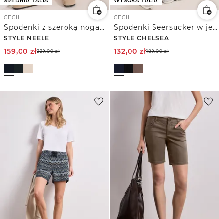
ŚREDNIA TALIA
WYSOKA TALIA
CECIL
CECIL
Spodenki z szeroką nogawką Mid Waist o luźnym kroju.
Spodenki Seersucker w jednolitym kolorze
STYLE NEELE
STYLE CHELSEA
159,00
zł
132,00
zł
229,00
zł
189,00
zł