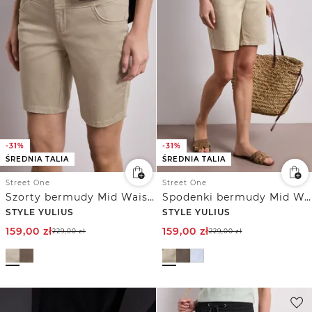
-31%
-31%
ŚREDNIA TALIA
ŚREDNIA TALIA
Street One
Street One
Szorty bermudy Mid Waist o satynowym wyglądzie
Spodenki bermudy Mid Waist o satynowym wyglądzie
STYLE YULIUS
STYLE YULIUS
159,00
zł
159,00
zł
229,00
zł
229,00
zł