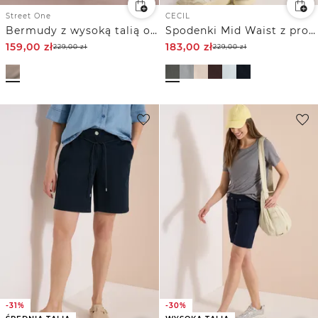
Street One
CECIL
Bermudy z wysoką talią o swobodnym kroju Casual Fit
Spodenki Mid Waist z prostymi nogawkami o swobodnym kroju
159,00
zł
183,00
zł
229,00
zł
229,00
zł
-31%
-30%