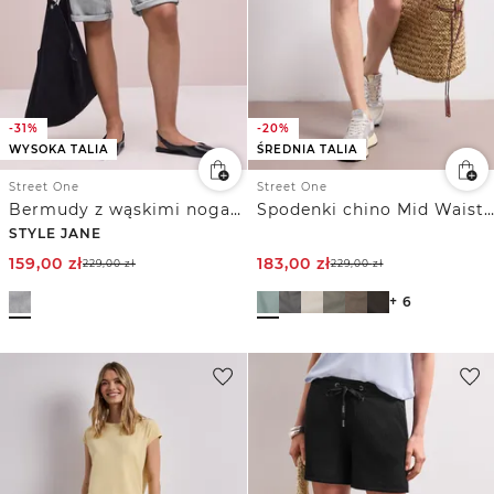
-31%
-20%
WYSOKA TALIA
ŚREDNIA TALIA
Street One
Street One
Bermudy z wąskimi nogawkami i wywiniętymi detalami
Spodenki chino Mid Waist o swobodnym kroju Casual Fit
STYLE JANE
159,00
zł
183,00
zł
229,00
zł
229,00
zł
+ 6