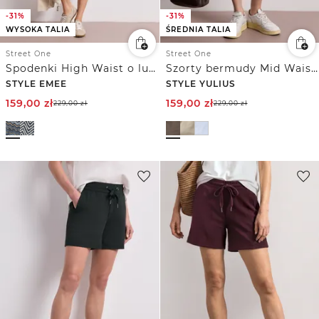
-31%
-31%
WYSOKA TALIA
ŚREDNIA TALIA
Street One
Street One
Spodenki High Waist o luźnym kroju z nadrukiem
Szorty bermudy Mid Waist o satynowym wyglądzie
STYLE EMEE
STYLE YULIUS
159,00
zł
159,00
zł
229,00
zł
229,00
zł