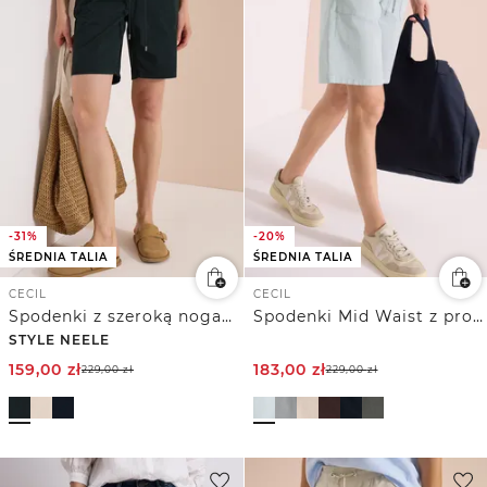
-31%
-20%
ŚREDNIA TALIA
ŚREDNIA TALIA
CECIL
CECIL
Spodenki z szeroką nogawką Mid Waist o luźnym kroju.
Spodenki Mid Waist z prostymi nogawkami o swobodnym kroju
STYLE NEELE
159,00
zł
183,00
zł
229,00
zł
229,00
zł