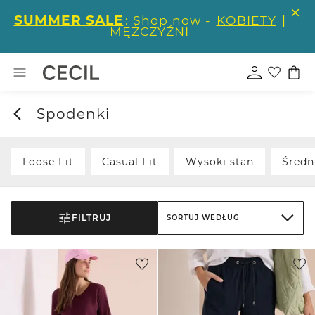
SUMMER SALE
: Shop now -
KOBIETY
|
MĘŻCZYŹNI
Spodenki
Loose Fit
Casual Fit
Wysoki stan
Średn
FILTRUJ
SORTUJ WEDŁUG