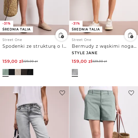
-31%
-31%
ŚREDNIA TALIA
ŚREDNIA TALIA
Street One
Street One
Spodenki ze strukturą o luźnym kroju Loose Fit
Bermudy z wąskimi nogawkami i wywiniętymi detalami
STYLE JANE
159,00
zł
159,00
zł
229,00
zł
229,00
zł