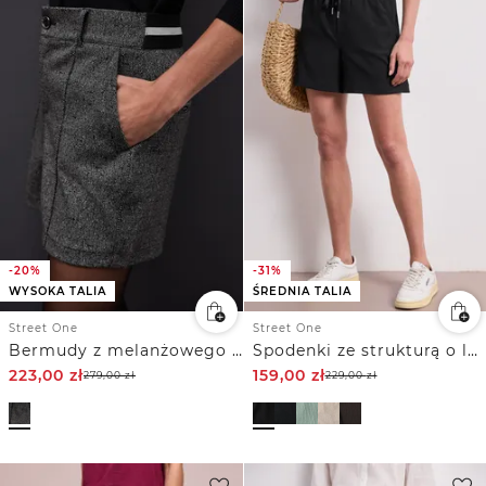
-20%
-31%
WYSOKA TALIA
ŚREDNIA TALIA
Street One
Street One
Bermudy z melanżowego żakardu
Spodenki ze strukturą o luźnym kroju Loose Fit
223,00
zł
159,00
zł
279,00
zł
229,00
zł