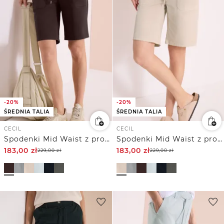
-20%
-20%
ŚREDNIA TALIA
ŚREDNIA TALIA
CECIL
CECIL
Spodenki Mid Waist z prostymi nogawkami o swobodnym kroju
Spodenki Mid Waist z prostymi nogawkami o swobodnym kroju
183,00
zł
183,00
zł
229,00
zł
229,00
zł