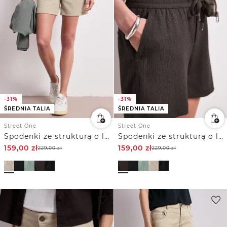
-31%
-31%
ŚREDNIA TALIA
ŚREDNIA TALIA
Street One
Street One
Spodenki ze strukturą o luźnym kroju Loose Fit
Spodenki ze strukturą o luźnym kroju Loose Fit
159,00
zł
159,00
zł
229,00
zł
229,00
zł