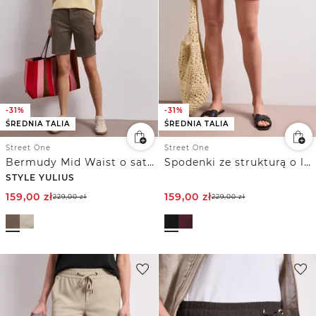
-31%
-31%
ŚREDNIA TALIA
ŚREDNIA TALIA
Street One
Street One
Bermudy Mid Waist o satynowym wyglądzie
Spodenki ze strukturą o luźnym kroju Loose Fit
STYLE YULIUS
159,00
zł
159,00
zł
229,00
zł
229,00
zł