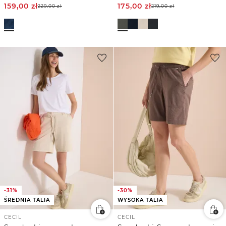
159,00
zł
175,00
zł
229,00
zł
219,00
zł
-31%
-30%
ŚREDNIA TALIA
WYSOKA TALIA
CECIL
CECIL