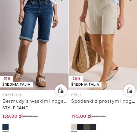
-31%
-20%
ŚREDNIA TALIA
ŚREDNIA TALIA
Street One
CECIL
Bermudy z wąskimi nogawkami i wywiniętymi detalami
Spodenki z prostymi nogawkami o luźnym kroju.
STYLE JANE
159,00
zł
175,00
zł
229,00
zł
219,00
zł