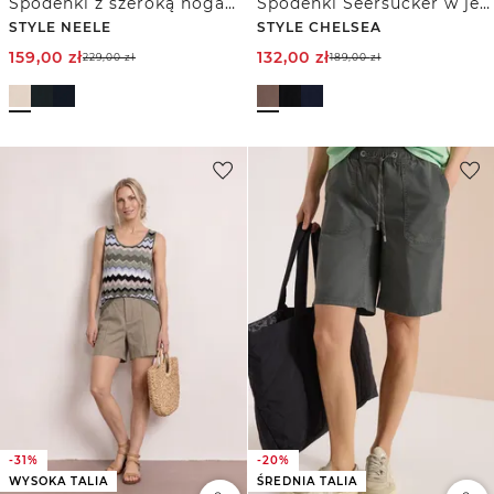
Spodenki z szeroką nogawką Mid Waist o luźnym kroju.
Spodenki Seersucker w jednolitym kolorze
STYLE NEELE
STYLE CHELSEA
159,00
zł
132,00
zł
229,00
zł
189,00
zł
-31%
-20%
WYSOKA TALIA
ŚREDNIA TALIA