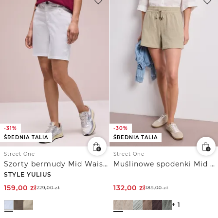
-31%
-30%
ŚREDNIA TALIA
ŚREDNIA TALIA
Street One
Street One
Szorty bermudy Mid Waist o satynowym wyglądzie
Muślinowe spodenki Mid Waist
STYLE YULIUS
159,00
zł
132,00
zł
229,00
zł
189,00
zł
+ 1