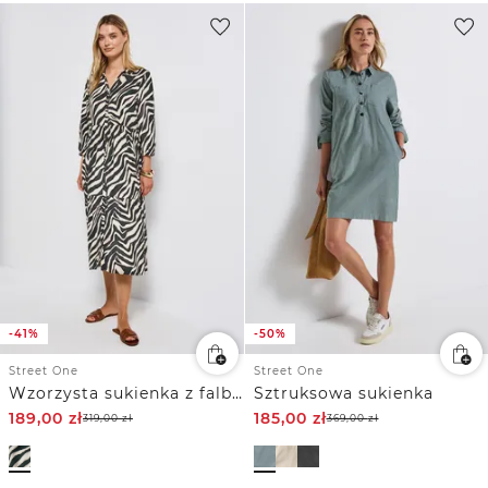
-41%
-50%
Street One
Street One
Wzorzysta sukienka z falbanką
Sztruksowa sukienka
189,00
zł
185,00
zł
319,00
zł
369,00
zł