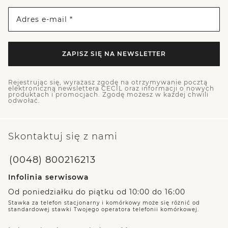
Adres e-mail *
ZAPISZ SIĘ NA NEWSLETTER
Rejestrując się, wyrażasz zgodę na otrzymywanie pocztą
elektroniczną newslettera CECIL oraz informacji o nowych
produktach i promocjach. Zgodę możesz w każdej chwili
odwołać.
Skontaktuj się z nami
(0048) 800216213
Infolinia serwisowa
Od poniedziałku do piątku od 10:00 do 16:00
Stawka za telefon stacjonarny i komórkowy może się różnić od
standardowej stawki Twojego operatora telefonii komórkowej.