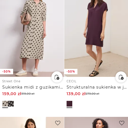
-50%
-50%
Street One
CECIL
Sukienka midi z guzikami i wzorem w kropki
Strukturalna sukienka w jednolitym kolorze
159,00
zł
139,00
zł
319,00
zł
279,00
zł