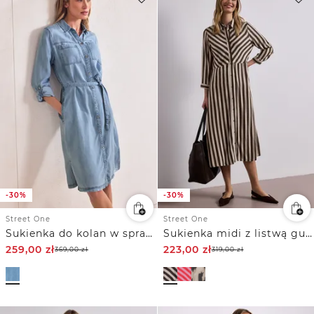
-30%
-30%
Street One
Street One
Sukienka do kolan w spranym stylu
Sukienka midi z listwą guzikową na całej długości
259,00
zł
223,00
zł
369,00
zł
319,00
zł