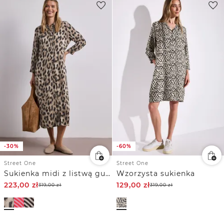
-30%
-60%
Street One
Street One
Sukienka midi z listwą guzikową na całej długości
Wzorzysta sukienka
223,00
zł
129,00
zł
319,00
zł
319,00
zł