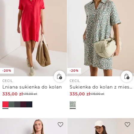
-20%
-20%
CECIL
CECIL
Lniana sukienka do kolan
Sukienka do kolan z mieszanki lnu
335,00
zł
335,00
zł
419,00
zł
419,00
zł