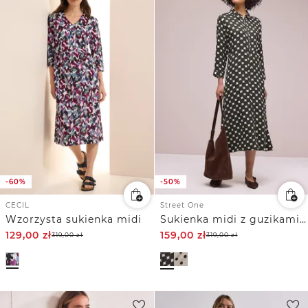
-60%
-50%
CECIL
Street One
Wzorzysta sukienka midi
Sukienka midi z guzikami i wzorem w kropki
129,00
zł
159,00
zł
319,00
zł
319,00
zł