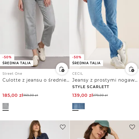
-50%
-50%
ŚREDNIA TALIA
ŚREDNIA TALIA
Street One
CECIL
Culotte z jeansu o średniej talii i luźnym kroju Loose Fit
Jeansy z prostymi nogawkami
STYLE SCARLETT
185,00
zł
139,00
zł
369,00
zł
279,00
zł