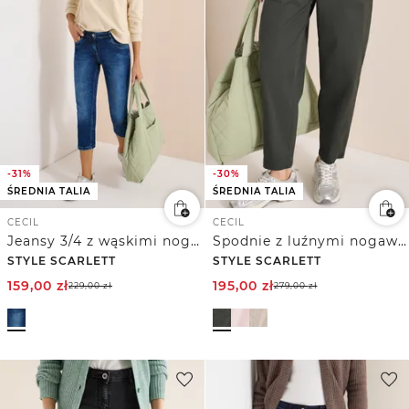
-31%
-30%
ŚREDNIA TALIA
ŚREDNIA TALIA
CECIL
CECIL
Jeansy 3/4 z wąskimi nogawkami w stylu Casual Fit
Spodnie z luźnymi nogawkami Mid Waist w stylu Casual Fit
STYLE SCARLETT
STYLE SCARLETT
159,00
zł
195,00
zł
229,00
zł
279,00
zł