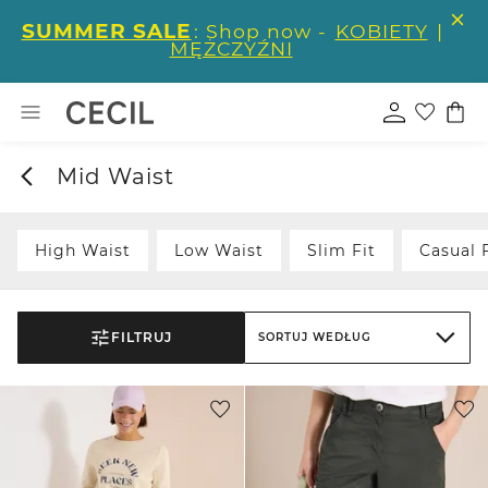
SUMMER SALE
: Shop now -
KOBIETY
|
MĘŻCZYŹNI
Mid Waist
High Waist
Low Waist
Slim Fit
Casual 
FILTRUJ
SORTUJ WEDŁUG