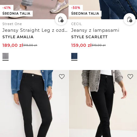
-41%
-50%
ŚREDNIA TALIA
ŚREDNIA TALIA
Street One
CECIL
Jeansy Straight Leg z ozdobnym dołem
Jeansy z lampasami
STYLE AMALIA
STYLE SCARLETT
189,00
zł
159,00
zł
319,00
zł
319,00
zł