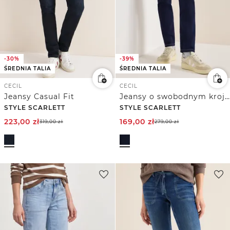
-30%
-39%
ŚREDNIA TALIA
ŚREDNIA TALIA
CECIL
CECIL
Jeansy Casual Fit
Jeansy o swobodnym kroju Rinsed
STYLE SCARLETT
STYLE SCARLETT
223,00
zł
169,00
zł
319,00
zł
279,00
zł