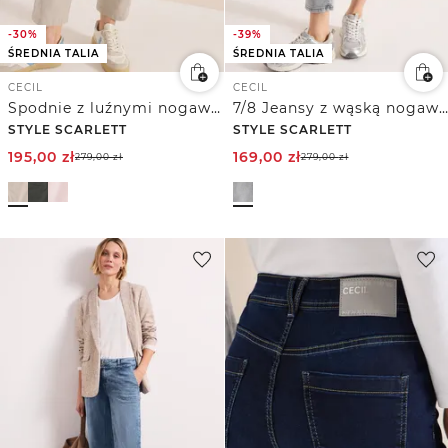
-30%
-39%
ŚREDNIA TALIA
ŚREDNIA TALIA
CECIL
CECIL
Spodnie z luźnymi nogawkami Mid Waist w stylu Casual Fit
7/8 Jeansy z wąską nogawką Mid Waist w stylu Casual Fit
STYLE SCARLETT
STYLE SCARLETT
195,00
zł
169,00
zł
279,00
zł
279,00
zł