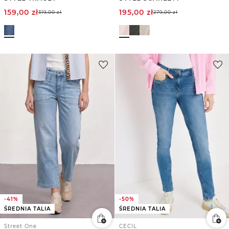
159,00
zł
195,00
zł
319,00
zł
279,00
zł
-41%
-50%
ŚREDNIA TALIA
ŚREDNIA TALIA
Street One
CECIL