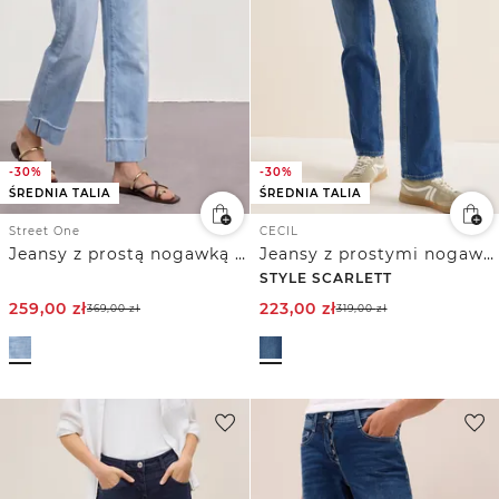
-30%
-30%
ŚREDNIA TALIA
ŚREDNIA TALIA
Street One
CECIL
Jeansy z prostą nogawką Mid Waist w stylu Casual Fit
Jeansy z prostymi nogawkami
STYLE SCARLETT
259,00
zł
223,00
zł
369,00
zł
319,00
zł