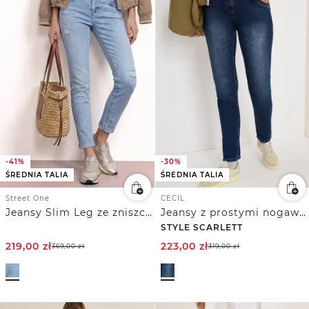
-41%
-30%
ŚREDNIA TALIA
ŚREDNIA TALIA
Street One
CECIL
Jeansy Slim Leg ze zniszczonymi detalami
Jeansy z prostymi nogawkami
STYLE SCARLETT
219,00
zł
223,00
zł
369,00
zł
319,00
zł