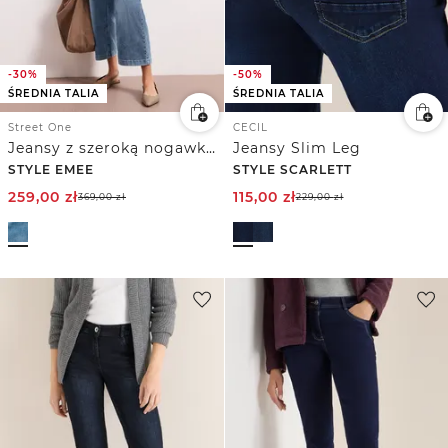
-30%
-50%
ŚREDNIA TALIA
ŚREDNIA TALIA
Street One
CECIL
Jeansy z szeroką nogawką Mid Waist o luźnym kroju Loose Fit
Jeansy Slim Leg
STYLE EMEE
STYLE SCARLETT
259,00
zł
115,00
zł
369,00
zł
229,00
zł