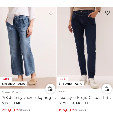
-30%
-30%
ŚREDNIA TALIA
ŚREDNIA TALIA
Street One
CECIL
7/8 Jeansy z szeroką nogawką Mid Waist w paski
Jeansy o kroju Casual Fit z wykończeniem Rinsed
STYLE EMEE
STYLE SCARLETT
259,00
zł
195,00
zł
369,00
zł
279,00
zł