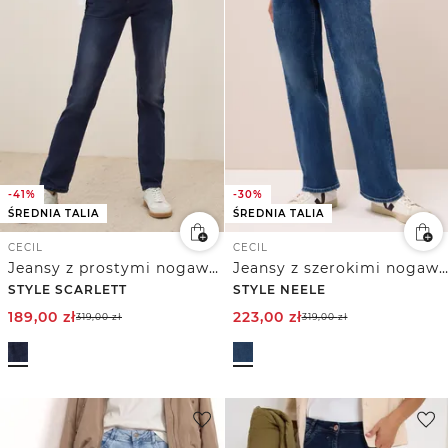
-41%
-30%
ŚREDNIA TALIA
ŚREDNIA TALIA
CECIL
CECIL
Jeansy z prostymi nogawkami
Jeansy z szerokimi nogawkami
STYLE SCARLETT
STYLE NEELE
189,00
zł
223,00
zł
319,00
zł
319,00
zł