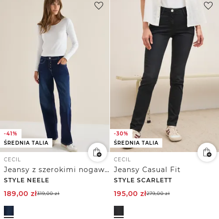
-41%
-30%
ŚREDNIA TALIA
ŚREDNIA TALIA
CECIL
CECIL
Jeansy z szerokimi nogawkami
Jeansy Casual Fit
STYLE NEELE
STYLE SCARLETT
189,00
zł
195,00
zł
319,00
zł
279,00
zł