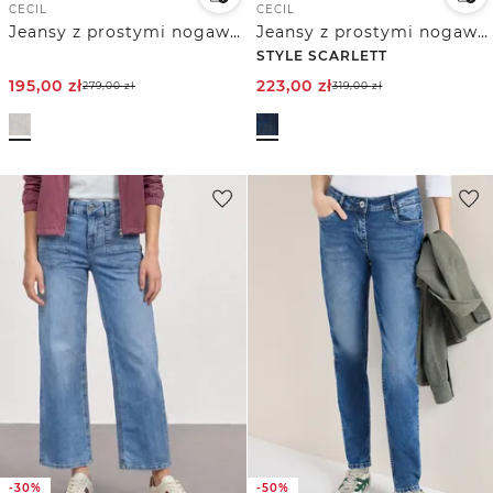
CECIL
CECIL
Jeansy z prostymi nogawkami
Jeansy z prostymi nogawkami
STYLE SCARLETT
195,00
zł
223,00
zł
279,00
zł
319,00
zł
-30%
-50%