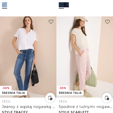
-50%
-30%
ŚREDNIA TALIA
ŚREDNIA TALIA
CECIL
CECIL
Jeansy z wąską nogawką Mid Waist w stylu Casual Fit
Spodnie z luźnymi nogawkami Mid Waist w stylu Casual Fit
STYLE TRACEY
STYLE SCARLETT