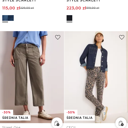
STYLE SCARLETT
STYLE SCARLETT
115,00
zł
223,00
zł
229,00
zł
319,00
zł
-30%
-50%
ŚREDNIA TALIA
ŚREDNIA TALIA
Street One
CECIL