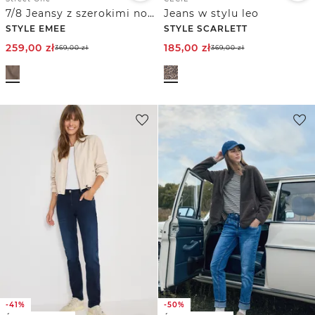
7/8 Jeansy z szerokimi nogawkami i paskiem
Jeans w stylu leo
STYLE EMEE
STYLE SCARLETT
259,00
zł
185,00
zł
369,00
zł
369,00
zł
-41%
-50%