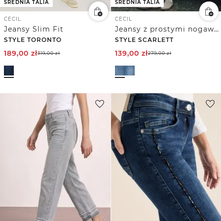
ŚREDNIA TALIA
ŚREDNIA TALIA
CECIL
CECIL
Jeansy Slim Fit
Jeansy z prostymi nogawkami
STYLE TORONTO
STYLE SCARLETT
189,00
zł
139,00
zł
319,00
zł
279,00
zł