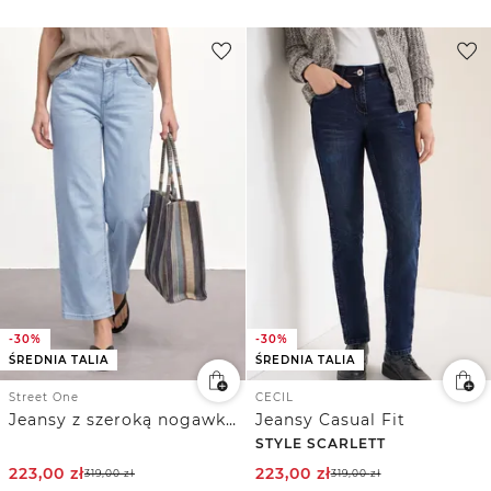
-30%
-30%
ŚREDNIA TALIA
ŚREDNIA TALIA
Street One
CECIL
Jeansy z szeroką nogawką Mid Waist o luźnym kroju Loose Fit
Jeansy Casual Fit
STYLE SCARLETT
223,00
zł
223,00
zł
319,00
zł
319,00
zł