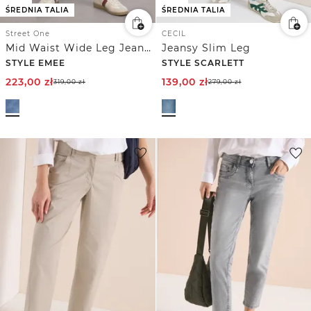
ŚREDNIA TALIA
ŚREDNIA TALIA
Street One
CECIL
Mid Waist Wide Leg Jeans w kroju Loose Fit
Jeansy Slim Leg
STYLE EMEE
STYLE SCARLETT
223,00
zł
139,00
zł
319,00
zł
279,00
zł