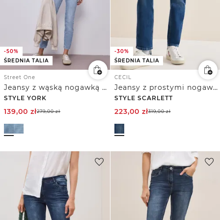
-50%
-30%
ŚREDNIA TALIA
ŚREDNIA TALIA
Street One
CECIL
Jeansy z wąską nogawką o kroju Slim Fit i długości Mid Waist
Jeansy z prostymi nogawkami
STYLE YORK
STYLE SCARLETT
139,00
zł
223,00
zł
279,00
zł
319,00
zł