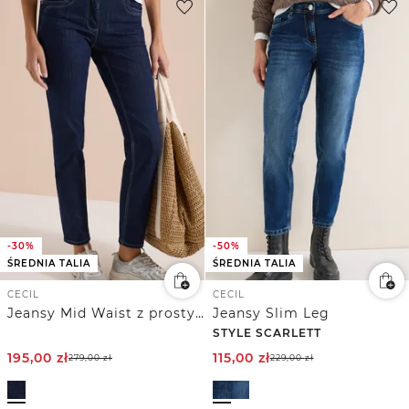
-30%
-50%
ŚREDNIA TALIA
ŚREDNIA TALIA
CECIL
CECIL
Jeansy Mid Waist z prostymi nogawkami
Jeansy Slim Leg
STYLE SCARLETT
195,00
zł
115,00
zł
279,00
zł
229,00
zł