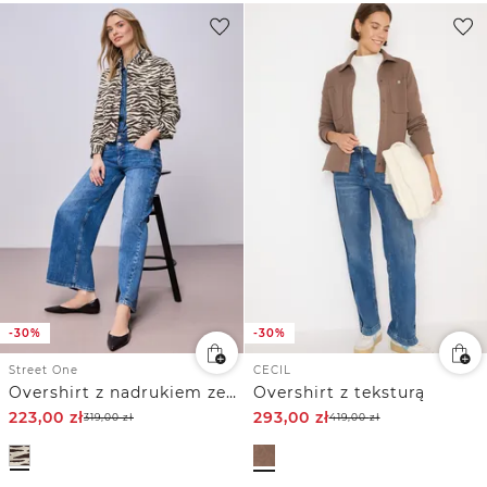
-30%
-30%
Street One
CECIL
Overshirt z nadrukiem zebry
Overshirt z teksturą
223,00
zł
293,00
zł
319,00
zł
419,00
zł