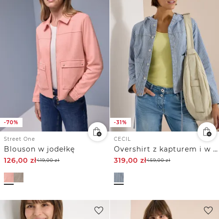
-70%
-31%
Street One
CECIL
Blouson w jodełkę
Overshirt z kapturem i w paski
126,00
zł
319,00
zł
419,00
zł
459,00
zł