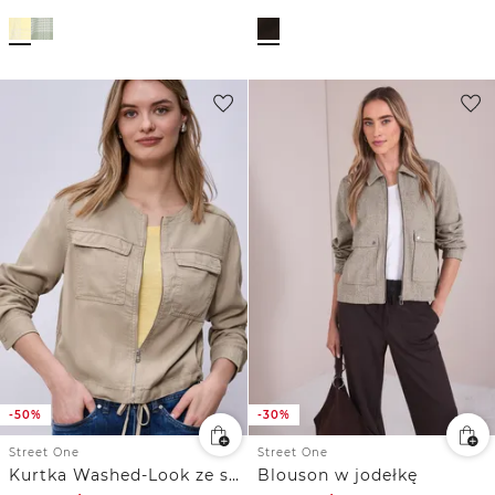
-50%
-30%
Street One
Street One
Kurtka Washed-Look ze sznurkiem ściągającym
Blouson w jodełkę