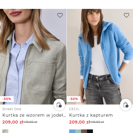
-50%
-50%
Street One
CECIL
Kurtka ze wzorem w jodełkę i zamkiem błyskawicznym
Kurtka z kapturem
209,00
zł
209,00
zł
419,00
zł
419,00
zł