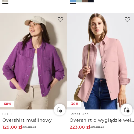
-60%
-30%
CECIL
Street One
Overshirt muślinowy
Overshirt o wyglądzie wełny
129,00
zł
223,00
zł
319,00
zł
319,00
zł