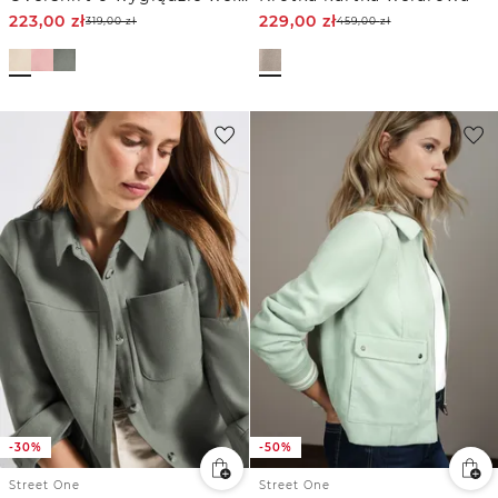
223,00
zł
229,00
zł
319,00
zł
459,00
zł
-30%
-50%
Street One
Street One