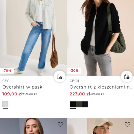
-70%
-30%
CECIL
CECIL
Overshirt w paski
Overshirt z kieszeniami na piersi i strukturą
109,00
zł
223,00
zł
369,00
zł
319,00
zł