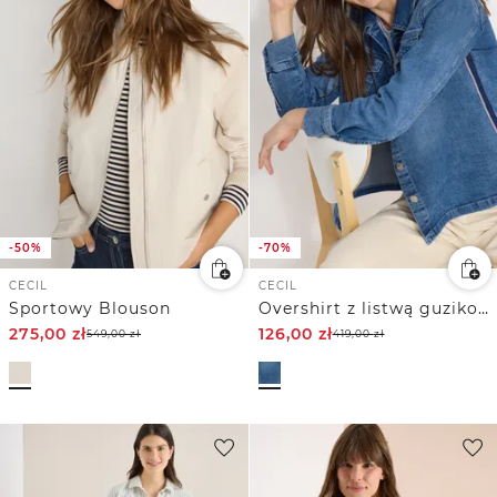
-50%
-70%
CECIL
CECIL
Sportowy Blouson
Overshirt z listwą guzikową
275,00
zł
126,00
zł
549,00
zł
419,00
zł