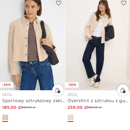
-50%
-30%
CECIL
CECIL
Sportowy sztruksowy żakiet
Overshirt z sztruksu z guzikami
185,00
zł
259,00
zł
369,00
zł
369,00
zł