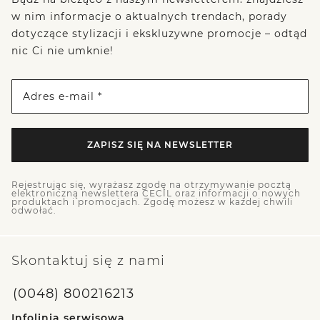
w nim informacje o aktualnych trendach, porady
dotyczące stylizacji i ekskluzywne promocje – odtąd
nic Ci nie umknie!
Adres e-mail *
ZAPISZ SIĘ NA NEWSLETTER
Rejestrując się, wyrażasz zgodę na otrzymywanie pocztą
elektroniczną newslettera CECIL oraz informacji o nowych
produktach i promocjach. Zgodę możesz w każdej chwili
odwołać.
Skontaktuj się z nami
(0048) 800216213
Infolinia serwisowa