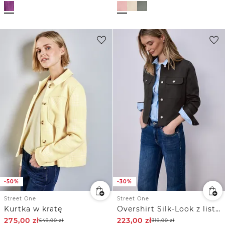
-50%
-30%
Street One
Street One
Kurtka w kratę
Overshirt Silk-Look z listwą guzikową
275,00
zł
223,00
zł
549,00
zł
319,00
zł