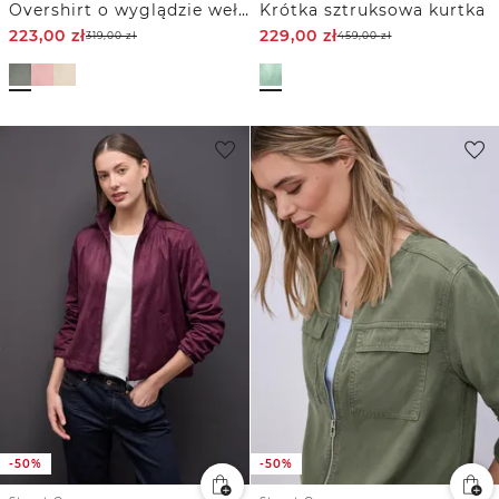
Overshirt o wyglądzie wełny
Krótka sztruksowa kurtka
223,00
zł
229,00
zł
319,00
zł
459,00
zł
-50%
-50%