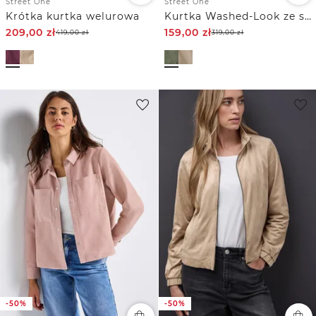
Street One
Street One
Krótka kurtka welurowa
Kurtka Washed-Look ze sznurkiem ściągającym
209,00
zł
159,00
zł
419,00
zł
319,00
zł
-50%
-50%