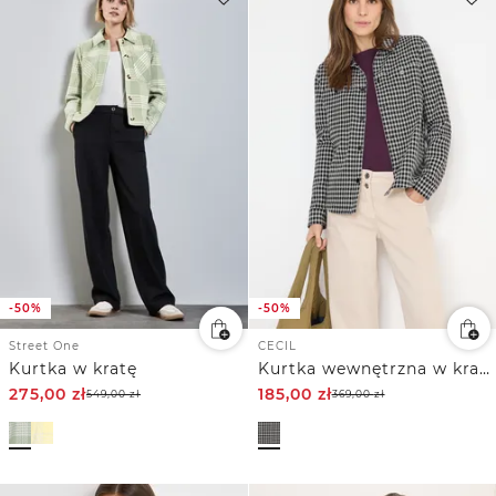
-50%
-50%
Street One
CECIL
Kurtka w kratę
Kurtka wewnętrzna w kratę Jacquard
275,00
zł
185,00
zł
549,00
zł
369,00
zł