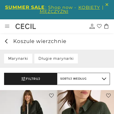
SUMMER SALE
: Shop now -
KOBIETY
|
MĘŻCZYŹNI
Koszule wierzchnie
Marynarki
Długie marynarki
FILTRUJ
SORTUJ WEDŁUG