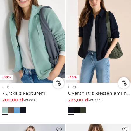
-50%
-30%
CECIL
CECIL
Kurtka z kapturem
Overshirt z kieszeniami na piersi i strukturą
209,00
zł
223,00
zł
419,00
zł
319,00
zł