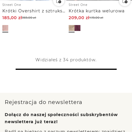
Street One
Street One
Krótki Overshirt z sztruksu.
Krótka kurtka welurowa
185,00
zł
209,00
zł
369,00
zł
419,00
zł
Widziałeś z 34 produktów.
Rejestracja do newslettera
Dołącz do naszej społeczności subskrybentów
newslettera już teraz!
Bądź na bieżąco z naszym newsletterem: znajdziesz