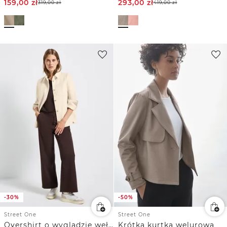
159,00
zł
293,00
zł
319,00
zł
419,00
zł
-30%
-50%
Street One
Street One
Overshirt o wyglądzie wełny
Krótka kurtka welurowa