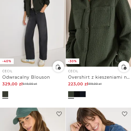
-40%
-30%
CECIL
CECIL
Odwracalny Blouson
Overshirt z kieszeniami na piersi i strukturą
329,00
zł
223,00
zł
549,00
zł
319,00
zł