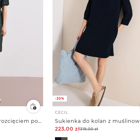
-30%
CECIL
Sukienka do kolan z rozcięciem pod szyją i nadrukiem
223,00
zł
319,00
zł