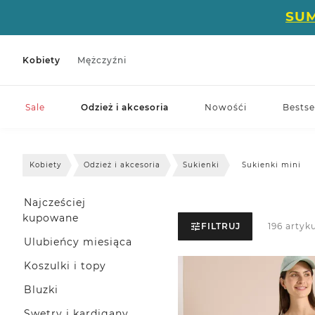
SU
Kobiety
Mężczyźni
Sale
Odzież i akcesoria
Nowośći
Bestse
Kobiety
Odzież i akcesoria
Sukienki
Sukienki mini
Najcześciej
kupowane
FILTRUJ
196 artyk
Ulubieńcy miesiąca
Koszulki i topy
Bluzki
Swetry i kardigany