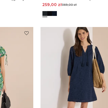
259,00
zł
369,00
zł