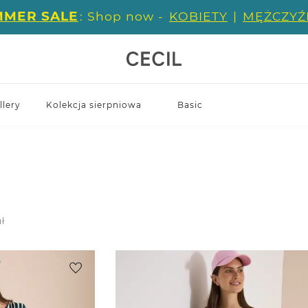
MMER SALE
: Shop now -
KOBIETY
|
MĘŻCZYŹ
llery
Kolekcja sierpniowa
Basic
uł