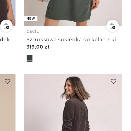
NEW
CECIL
Sukienka do kolan z okrągłym dekoltem
Sztruksowa sukienka do kolan z kieszenią w panterkowy wzór
319,00
zł