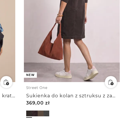
NEW
Street One
Sukienka do kolan w delikatną kratkę
Sukienka do kolan z sztruksu z zamkiem błyskawicznym
369,00
zł