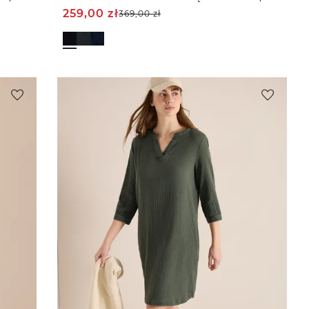
259,00
zł
369,00
zł