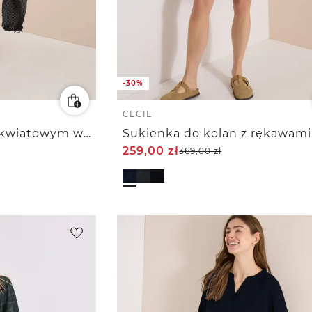
-30%
CECIL
Sukienka do kolan z kwiatowym wzorem
259,00
zł
369,00
zł