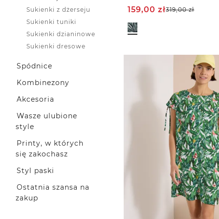
159,00
zł
Sukienki z dżerseju
319,00
zł
Sukienki tuniki
Sukienki dzianinowe
Sukienki dresowe
Spódnice
Kombinezony
Akcesoria
Wasze ulubione
style
Printy, w których
się zakochasz
Styl paski
Ostatnia szansa na
zakup