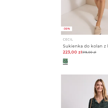
-30%
CECIL
223,00
zł
319,00
zł