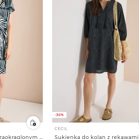
-30%
CECIL
Sukienka do kolan z zaokrąglonym dekoltem w szpic