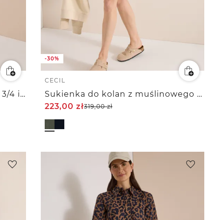
-30%
CECIL
Sukienka do kolan z rękawami 3/4 i haftem
Sukienka do kolan z muślinowego materiału
223,00
zł
319,00
zł