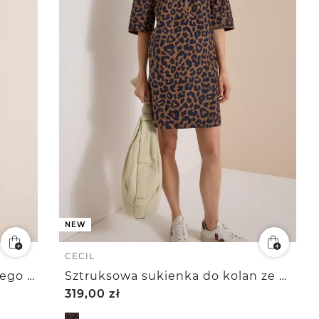
NEW
CECIL
Sukienka do kolan z muślinowego materiału
Sztruksowa sukienka do kolan ze wzorem w panterkę
319,00
zł