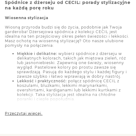
Spódnice z dżerseju od CECIL: porady stylizacyjne
na każdą porę roku
Wiosenna stylizacja
Wiosną przyroda budzi się do życia, podobnie jak Twoja
garderoba! Dżersejowa spódnica z kolekcji CECIL jest
idealna na ten przejściowy okres pełen świeżości i lekkości.
Masz ochotę na wiosenną stylizację? Oto nasze ulubione
pomysły na połączenia:
Miękkie i delikatne:
wybierz spódnice z dżerseju w
delikatnych kolorach, takich jak miętowa zieleń, róż
lub jasnoniebieski. Zapewnią one świeży, wiosenny
wygląd. Pastelowe kolory po prostu zawsze się
sprawdzają. Pasują do każdego stylu i każdej figury i
zawsze szybko i łatwo wprawiają w dobry nastrój.
Lekkość i praktyczność:
połącz spódnicę CECIL z
koszulami, bluzkami, lekkimi marynarkami,
overshirtami, kardiganami lub lekkimi kurtkami z
kolekcji. Taka stylizacja jest idealna na chłodne
poranki i ciepłe popołudnia.
Buty sportowe lub baleriny:
Wiosną postaw na
wygodę i swobodę, wybierając płócienne buty
sportowe lub klasyczne baleriny. Obie opcje są
Przeczytaj więcej.
idealne do stylizacji ze spódnicą z dżerseju i
doskonale pasują do tego swobodnego, sportowego
wyglądu.
Letnia stylizacja