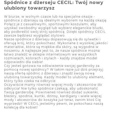
Spódnice z dżerseju CECIL: Twój nowy
ulubiony towarzysz
W biurze, w wolnym czasie lub na specjalne okazje -
spódnice z dżerseju są idealnym wyborem na każdą okazję.
Połącz je z casualowymi, sportowymi koszulami, aby
uzyskać swobodny wygląd lub wybierz eleganckie bluzki,
aby podkreślić swój strój spódnicą. Dzięki spódnicy CECIL
zawsze będziesz wyglądać stylowo.
Nasze spódnice z dżerseju dopasowują się do sylwetki i
oferują krój, który pokochasz. Wykonane z wysokiej jakości
materiałów, które są miękkie dla skóry, są wygodne w
noszeniu. A najlepsze jest to, że nasze spódnice można
łatwo znaleźć w sklepie internetowym we wszystkich
rozmiarach, kolorach i stylach - każdy znajdzie model
odpowiedni dla siebie!
Czy jesteś gotowa na odświeżenie swojej garderoby za
pomocą nowej spódnicy? W takim razie już dziś przejrzyj
naszą ofertę spódnic z dżerseju i znajdź swoją nową
ulubioną towarzyszkę. Każdy model to ulubiony element,
który tylko czeka na odkrycie.
Oczywiście mamy również więcej mody i akcesoriów do
odkrycia! Nie tylko spódnice czekają, aby udoskonalić
Twoją garderobę. Powinieneś również dodać sukienki,
blezery, spodnie, kurtki, dżinsy, kardigany i wiele więcej
mody i akcesoriów do koszyka już teraz, zanim ktoś Cię
wyprzedzi! W CECIL jesteśmy pewni, że pokochasz naszą
kolekcję dla kobiet!