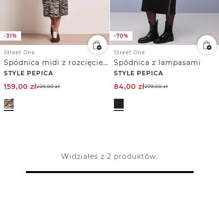
-31%
-70%
Street One
Street One
Spódnica midi z rozcięciem i wzorem zwierzęcym
Spódnica z lampasami
STYLE PEPICA
STYLE PEPICA
159,00
zł
84,00
zł
229,00
zł
279,00
zł
Widziałeś z 2 produktów.