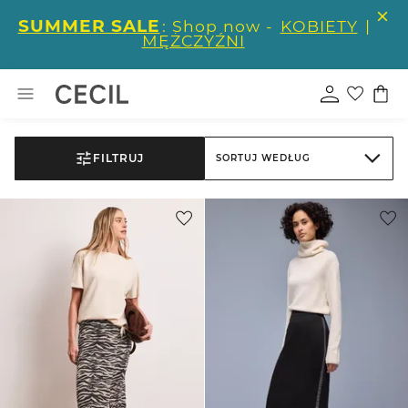
SUMMER SALE
: Shop now -
KOBIETY
|
MĘŻCZYŹNI
FILTRUJ
SORTUJ WEDŁUG