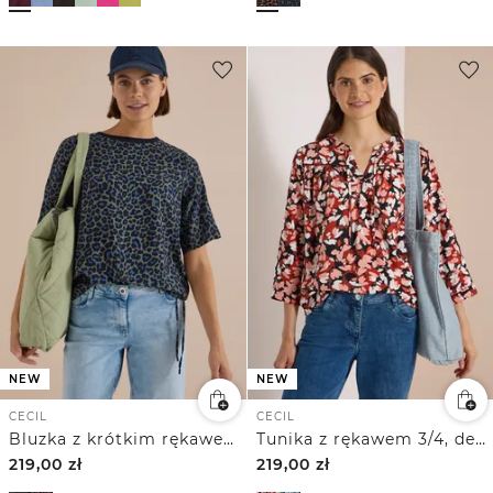
NEW
NEW
CECIL
CECIL
Bluzka z krótkim rękawem ze wzorem w panterkę
Tunika z rękawem 3/4, dekoltem typu split neck i nadrukiem
219,00
zł
219,00
zł