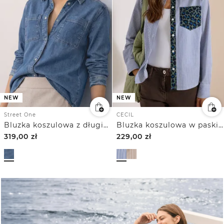
NEW
NEW
Street One
CECIL
Bluzka koszulowa z długim rękawem i kieszeniami na piersi
Bluzka koszulowa w paski z detalami w panterkę
319,00
zł
229,00
zł