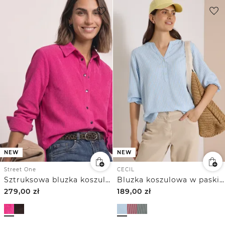
NEW
NEW
Street One
CECIL
Sztruksowa bluzka koszulowa zapinana na guziki
Bluzka koszulowa w paski z rękawem 3/4
279,00
zł
189,00
zł