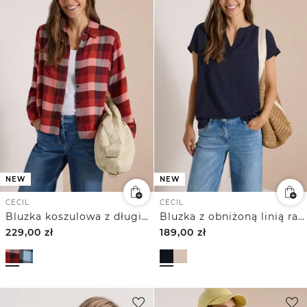
NEW
NEW
CECIL
CECIL
Bluzka koszulowa z długim rękawem w kratkę
Bluzka z obniżoną linią ramion i wyrazistą strukturą
229,00
zł
189,00
zł