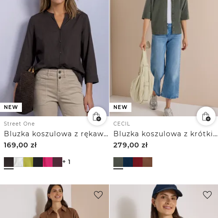
NEW
NEW
Street One
CECIL
Bluzka koszulowa z rękawem 3/4 i dekoltem typu split neck
Bluzka koszulowa z krótkim rękawem w jednolitym kolorze
169,00
zł
279,00
zł
+ 1