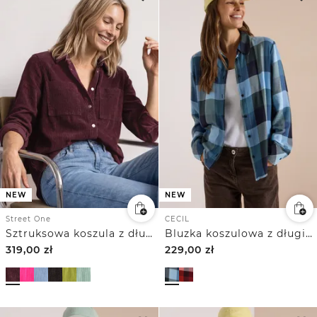
NEW
NEW
Street One
CECIL
Sztruksowa koszula z długim rękawem, zapinana na guziki
Bluzka koszulowa z długim rękawem w kratkę
319,00
zł
229,00
zł