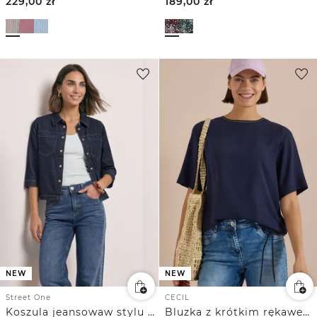
229,00
zł
189,00
zł
NEW
NEW
Street One
CECIL
Koszula jeansowaw stylu „Rinsed”
Bluzka z krótkim rękawem i okrągłym dekoltem