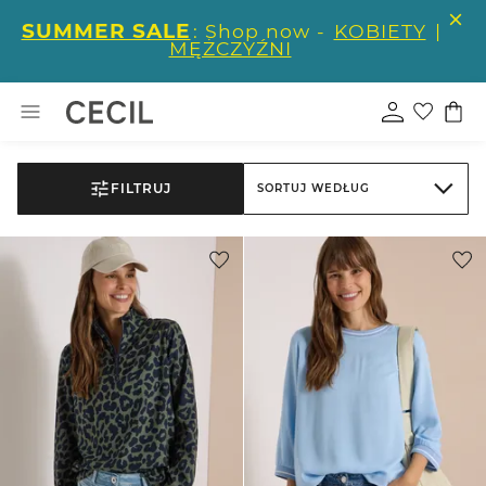
SUMMER SALE
: Shop now -
KOBIETY
|
MĘŻCZYŹNI
FILTRUJ
SORTUJ WEDŁUG