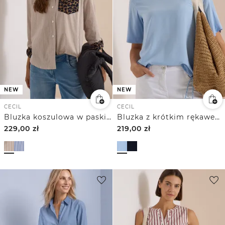
NEW
NEW
CECIL
CECIL
Bluzka koszulowa w paski z detalami w panterkę
Bluzka z krótkim rękawem i okrągłym dekoltem
229,00
zł
219,00
zł