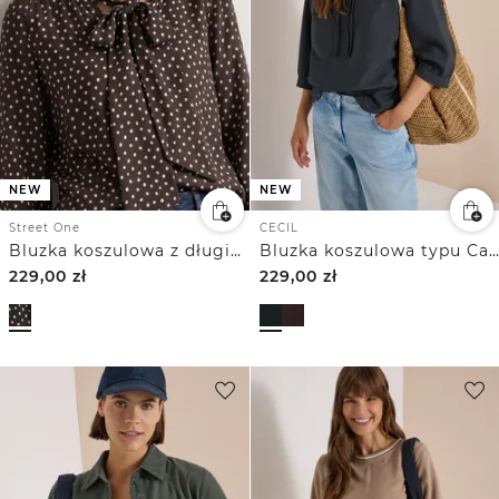
NEW
NEW
Street One
CECIL
Bluzka koszulowa z długim rękawem i kokardką
Bluzka koszulowa typu Carmen z rękawem do łokcia i wiązaniam
229,00
zł
229,00
zł