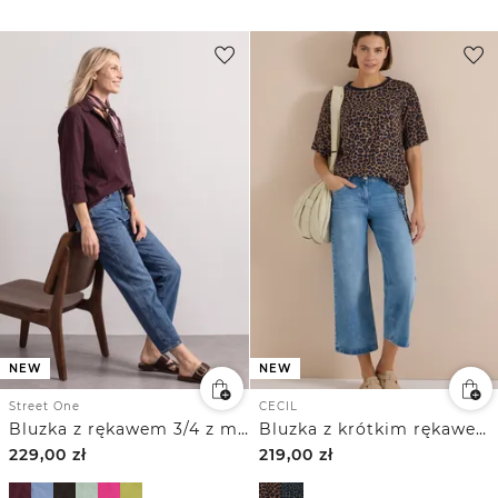
NEW
NEW
Street One
CECIL
Bluzka z rękawem 3/4 z mieszanki sztruksu
Bluzka z krótkim rękawem ze wzorem w panterkę
229,00
zł
219,00
zł