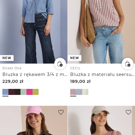
NEW
NEW
Street One
CECIL
Bluzka z rękawem 3/4 z mieszanki sztruksu
Bluzka z materiału seersucker w paski
229,00
zł
189,00
zł