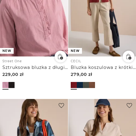
NEW
NEW
Street One
CECIL
Sztruksowa bluzka z długim rękawem i falbankami
Bluzka koszulowa z krótkim rękawem w jednolitym kolorze
229,00
zł
279,00
zł