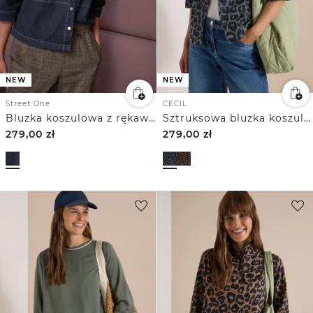
NEW
NEW
Street One
CECIL
Bluzka koszulowa z rękawem 3/4 i listwą guzikową
Sztruksowa bluzka koszulowa z krótkim rękawem
279,00
zł
279,00
zł