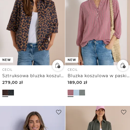
NEW
NEW
CECIL
CECIL
Sztruksowa bluzka koszulowa z krótkim rękawem
Bluzka koszulowa w paski z rękawem 3/4
279,00
zł
189,00
zł