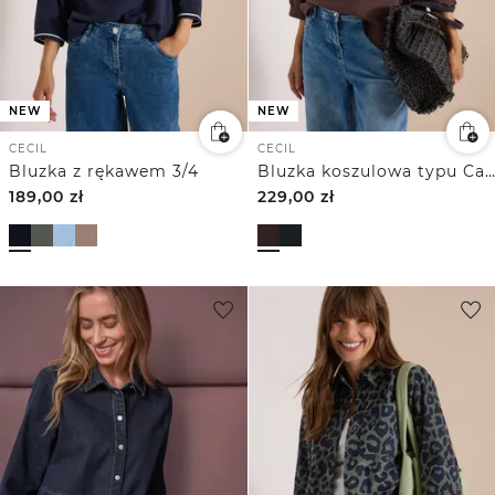
NEW
NEW
CECIL
CECIL
Bluzka z rękawem 3/4
Bluzka koszulowa typu Carmen z rękawem do łokcia i wiązaniam
189,00
zł
229,00
zł