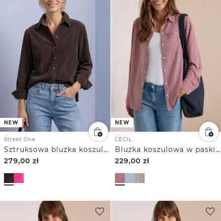
NEW
NEW
Street One
CECIL
Sztruksowa bluzka koszulowa zapinana na guziki
Bluzka koszulowa w paski z długim rękawem
279,00
zł
229,00
zł