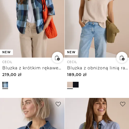
NEW
NEW
CECIL
CECIL
Bluzka z krótkim rękawem w kratkę
Bluzka z obniżoną linią ramion i wyrazistą strukturą
219,00
zł
189,00
zł