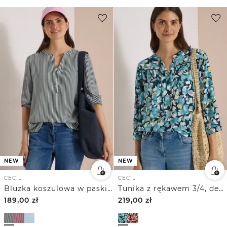
NEW
NEW
CECIL
CECIL
Bluzka koszulowa w paski z rękawem 3/4
Tunika z rękawem 3/4, dekoltem typu split neck i nadrukiem
189,00
zł
219,00
zł