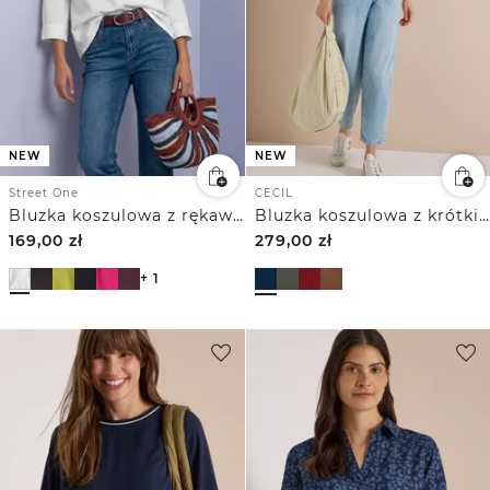
NEW
NEW
Street One
CECIL
Bluzka koszulowa z rękawem 3/4 i dekoltem typu split neck
Bluzka koszulowa z krótkim rękawem w jednolitym kolorze
169,00
zł
279,00
zł
+ 1