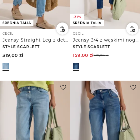
-31%
ŚREDNIA TALIA
ŚREDNIA TALIA
CECIL
CECIL
Jeansy Straight Leg z detalami w postaci nitów
Jeansy 3/4 z wąskimi nogawkami w stylu Casual Fit
STYLE SCARLETT
STYLE SCARLETT
319,00
zł
159,00
zł
229,00
zł