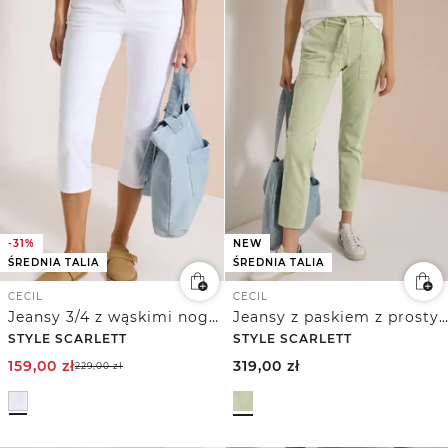
-31%
NEW
ŚREDNIA TALIA
ŚREDNIA TALIA
CECIL
CECIL
Jeansy 3/4 z wąskimi nogawkami o kroju Casual Fit
Jeansy z paskiem z prostymi nogawkami
STYLE SCARLETT
STYLE SCARLETT
159,00
zł
319,00
zł
229,00
zł