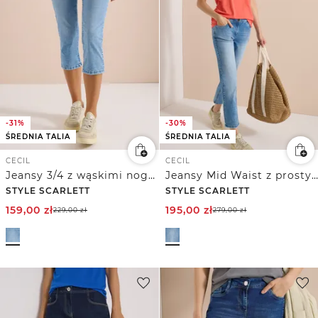
-31%
-30%
ŚREDNIA TALIA
ŚREDNIA TALIA
CECIL
CECIL
Jeansy 3/4 z wąskimi nogawkami o kroju Casual Fit
Jeansy Mid Waist z prostymi nogawkami w stylu Casual Fit
STYLE SCARLETT
STYLE SCARLETT
159,00
zł
195,00
zł
229,00
zł
279,00
zł