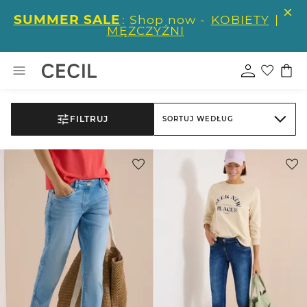
SUMMER SALE
: Shop now -
KOBIETY
|
MĘŻCZYŹNI
FILTRUJ
SORTUJ WEDŁUG