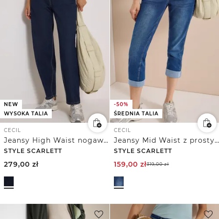
NEW
-50%
WYSOKA TALIA
ŚREDNIA TALIA
CECIL
CECIL
Jeansy High Waist nogawkami w stylu barrel w stylu Loose Fit
Jeansy Mid Waist z prostymi nogawkami w stylu Casual Fit
STYLE SCARLETT
STYLE SCARLETT
279,00
zł
159,00
zł
319,00
zł