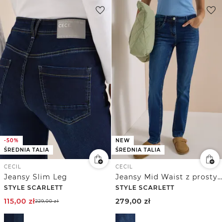
-50%
NEW
ŚREDNIA TALIA
ŚREDNIA TALIA
CECIL
CECIL
Jeansy Slim Leg
Jeansy Mid Waist z prostymi nogawkami w stylu Casual Fit
STYLE SCARLETT
STYLE SCARLETT
115,00
zł
279,00
zł
229,00
zł