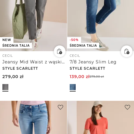
NEW
-50%
ŚREDNIA TALIA
ŚREDNIA TALIA
CECIL
CECIL
Jeansy Mid Waist z wąskimi nogawkami w stylu Casual Fit
7/8 Jeansy Slim Leg
STYLE SCARLETT
STYLE SCARLETT
279,00
zł
139,00
zł
279,00
zł