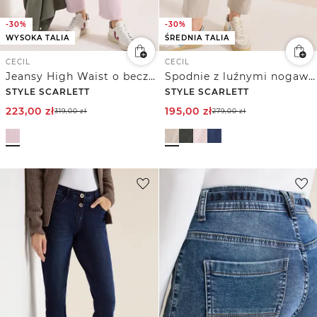
-30%
-30%
WYSOKA TALIA
ŚREDNIA TALIA
CECIL
CECIL
Jeansy High Waist o beczkowym kroju nogawek
Spodnie z luźnymi nogawkami Mid Waist w stylu Casual Fit
STYLE SCARLETT
STYLE SCARLETT
223,00
zł
195,00
zł
319,00
zł
279,00
zł