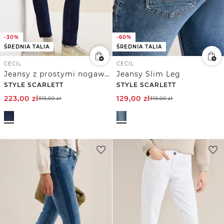
-30%
-60%
ŚREDNIA TALIA
ŚREDNIA TALIA
CECIL
CECIL
Jeansy z prostymi nogawkami
Jeansy Slim Leg
STYLE SCARLETT
STYLE SCARLETT
223,00
zł
129,00
zł
319,00
zł
319,00
zł