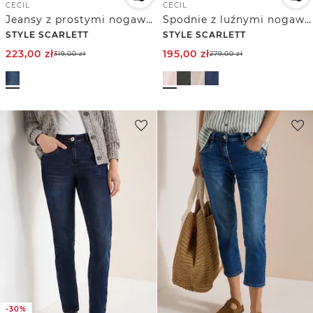
CECIL
CECIL
Jeansy z prostymi nogawkami
Spodnie z luźnymi nogawkami Mid Waist w stylu Casual Fit
STYLE SCARLETT
STYLE SCARLETT
223,00
zł
195,00
zł
319,00
zł
279,00
zł
-30%