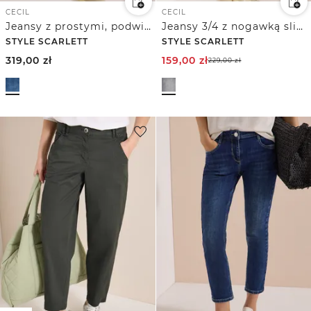
CECIL
CECIL
Jeansy z prostymi, podwiniętymi nogawkami i detalami
Jeansy 3/4 z nogawką slim w stylu Casual Fit
STYLE SCARLETT
STYLE SCARLETT
319,00
zł
159,00
zł
229,00
zł