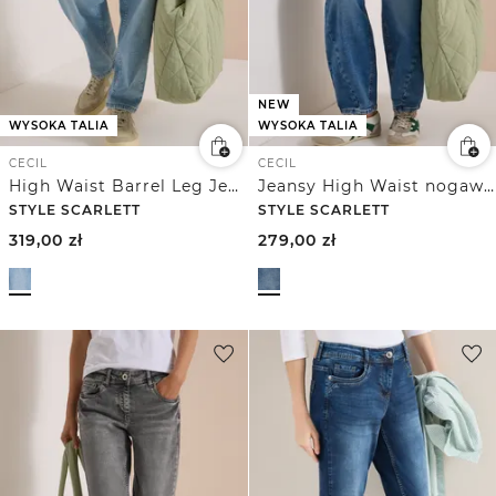
NEW
WYSOKA TALIA
WYSOKA TALIA
CECIL
CECIL
High Waist Barrel Leg Jeans w kroju Loose Fit
Jeansy High Waist nogawkami w stylu barrel w stylu Loose Fit
STYLE SCARLETT
STYLE SCARLETT
319,00
zł
279,00
zł