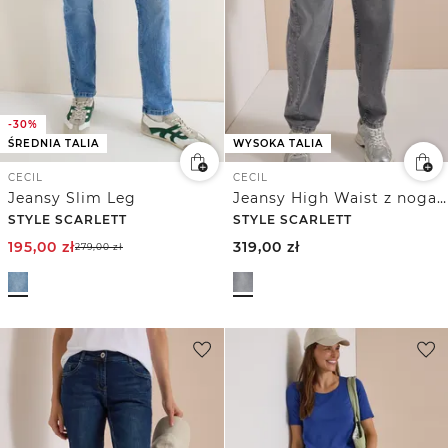
-30%
ŚREDNIA TALIA
WYSOKA TALIA
CECIL
CECIL
Jeansy Slim Leg
Jeansy High Waist z nogawkami typu barrel w stylu Loose Fit
STYLE SCARLETT
STYLE SCARLETT
195,00
zł
319,00
zł
279,00
zł