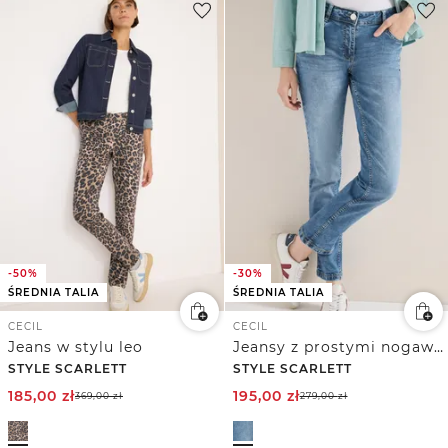
-50%
-30%
ŚREDNIA TALIA
ŚREDNIA TALIA
CECIL
CECIL
Jeans w stylu leo
Jeansy z prostymi nogawkami
STYLE SCARLETT
STYLE SCARLETT
185,00
zł
195,00
zł
369,00
zł
279,00
zł