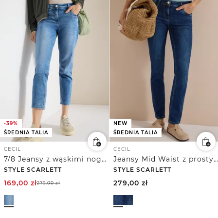
-39%
NEW
ŚREDNIA TALIA
ŚREDNIA TALIA
CECIL
CECIL
7/8 Jeansy z wąskimi nogawkami Mid Waist w stylu Casual Fit
Jeansy Mid Waist z prostymi nogawkami w stylu Casual Fit
STYLE SCARLETT
STYLE SCARLETT
169,00
zł
279,00
zł
279,00
zł