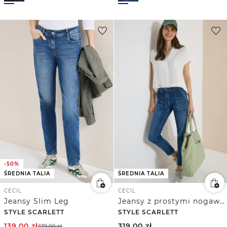
-50%
ŚREDNIA TALIA
ŚREDNIA TALIA
CECIL
CECIL
Jeansy Slim Leg
Jeansy z prostymi nogawkami i paskiem
STYLE SCARLETT
STYLE SCARLETT
139,00
zł
319,00
zł
279,00
zł