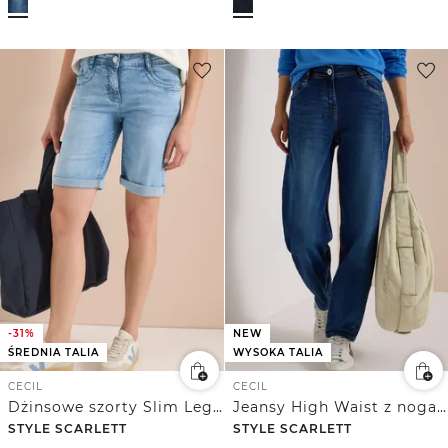
-31%
NEW
ŚREDNIA TALIA
WYSOKA TALIA
CECIL
CECIL
Dżinsowe szorty Slim Leg o swobodnym kroju Casual Fit
Jeansy High Waist z nogawkami typu barrel w stylu Loose Fit
STYLE SCARLETT
STYLE SCARLETT