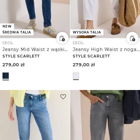
NEW
ŚREDNIA TALIA
WYSOKA TALIA
CECIL
CECIL
Jeansy Mid Waist z wąskimi nogawkami w stylu Casual Fit
Jeansy High Waist z nogawkami Barrel Leg w stylu Loose Fit
STYLE SCARLETT
STYLE SCARLETT
279,00
zł
279,00
zł