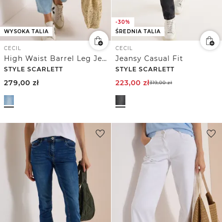
-30%
WYSOKA TALIA
ŚREDNIA TALIA
CECIL
CECIL
High Waist Barrel Leg Jeans w stylu Loose Fit
Jeansy Casual Fit
STYLE SCARLETT
STYLE SCARLETT
279,00
zł
223,00
zł
319,00
zł