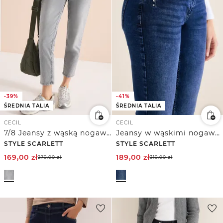
-39%
-41%
ŚREDNIA TALIA
ŚREDNIA TALIA
CECIL
CECIL
7/8 Jeansy z wąską nogawką Mid Waist w stylu Casual Fit
Jeansy w wąskimi nogawkami
STYLE SCARLETT
STYLE SCARLETT
169,00
zł
189,00
zł
279,00
zł
319,00
zł