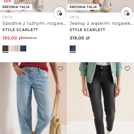
-30%
ŚREDNIA TALIA
ŚREDNIA TALIA
CECIL
CECIL
Spodnie z luźnymi nogawkami Mid Waist w stylu Casual Fit
Jeansy z wąskimi nogawkami Mid Waist w stylu Casual Fit
STYLE SCARLETT
STYLE SCARLETT
195,00
zł
319,00
zł
279,00
zł