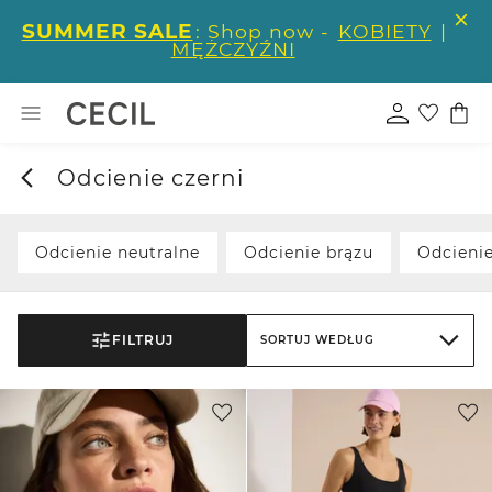
SUMMER SALE
: Shop now -
KOBIETY
|
MĘŻCZYŹNI
Odcienie czerni
Odcienie neutralne
Odcienie brązu
Odcienie
FILTRUJ
SORTUJ WEDŁUG