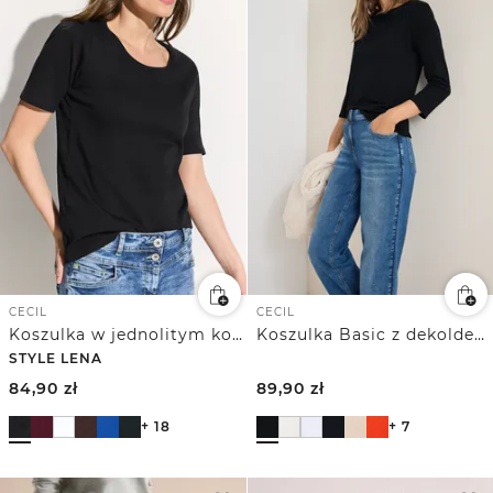
CECIL
CECIL
Koszulka w jednolitym kolorze
Koszulka Basic z dekoldem w łódkę
STYLE LENA
84,90
zł
89,90
zł
+ 18
+ 7