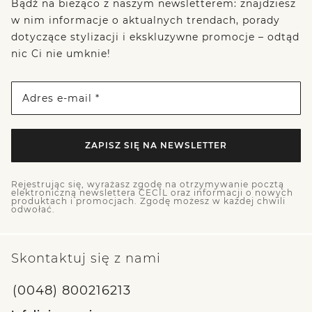
Bądź na bieżąco z naszym newsletterem: znajdziesz
w nim informacje o aktualnych trendach, porady
dotyczące stylizacji i ekskluzywne promocje – odtąd
nic Ci nie umknie!
Adres e-mail *
ZAPISZ SIĘ NA NEWSLETTER
Rejestrując się, wyrażasz zgodę na otrzymywanie pocztą
elektroniczną newslettera CECIL oraz informacji o nowych
produktach i promocjach. Zgodę możesz w każdej chwili
odwołać.
Skontaktuj się z nami
(0048) 800216213