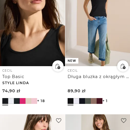
NEW
CECIL
CECIL
Top Basic
Długa bluzka z okrągłym dekoltem w jednolitym kolorze
STYLE LINDA
74,90
zł
89,90
zł
+ 18
+ 1