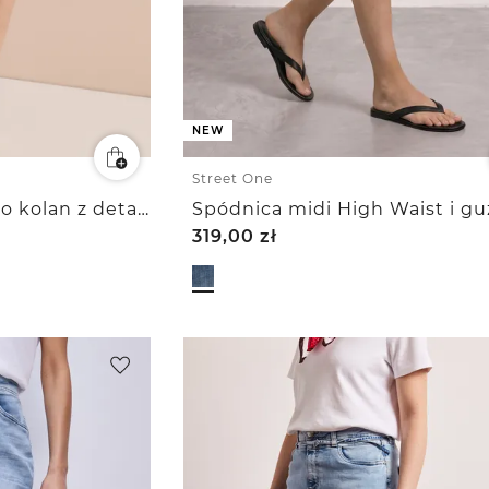
NEW
Street One
Dżinsowa spódnica do kolan z detalem w postaci paska
319,00
zł