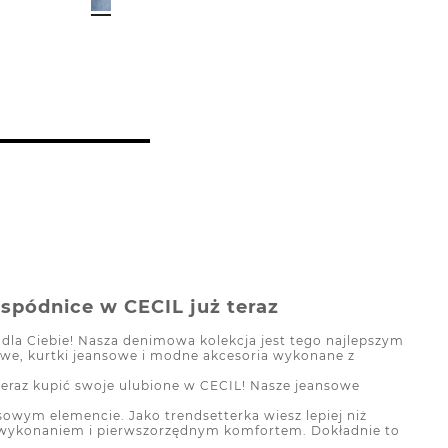
 spódnice w CECIL już teraz
m dla Ciebie! Nasza denimowa kolekcja jest tego najlepszym
sowe, kurtki jeansowe i modne akcesoria wykonane z
eraz kupić swoje ulubione w CECIL! Nasze jeansowe
wym elemencie. Jako trendsetterka wiesz lepiej niż
m wykonaniem i pierwszorzędnym komfortem. Dokładnie to