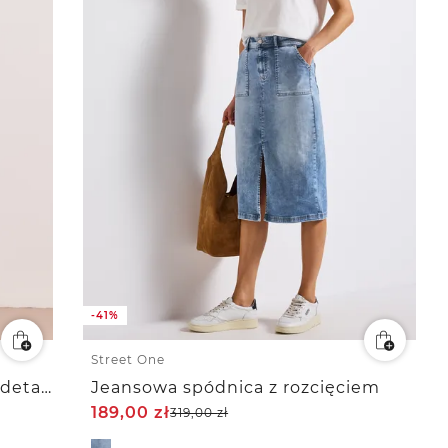
-41%
Street One
Dżinsowa spódnica do kolan z detalem w postaci paska
Jeansowa spódnica z rozcięciem
189,00
zł
319,00
zł