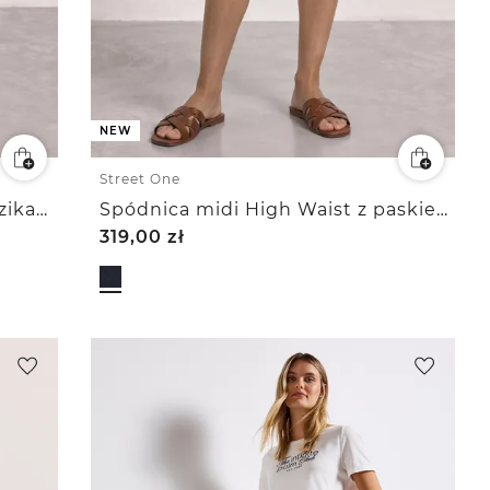
NEW
Street One
Spódnica midi High Waist i guzikami
Spódnica midi High Waist z paskiem
319,00
zł