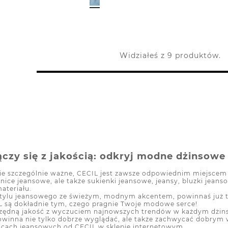
Widziałeś z 9 produktów.
czy się z jakością: odkryj modne dżinsowe
Ciebie szczególnie ważne, CECIL jest zawsze odpowiednim miejsce
ice jeansowe, ale także sukienki jeansowe, jeansy, bluzki jean
materiału.
stylu jeansowego ze świeżym, modnym akcentem, powinnaś już t
IL są dokładnie tym, czego pragnie Twoje modowe serce!
ędną jakość z wyczuciem najnowszych trendów w każdym dżinso
powinna nie tylko dobrze wyglądać, ale także zachwycać dobry
nicach jeansowych od CECIL w sklepie internetowym.