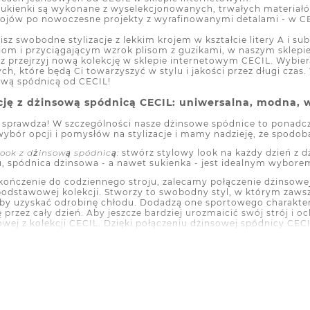
sukienki są wykonane z wyselekcjonowanych, trwałych materiałó
rojów po nowoczesne projekty z wyrafinowanymi detalami - w CEC
lisz swobodne stylizacje z lekkim krojem w kształcie litery A i 
cjom i przyciągającym wzrok plisom z guzikami, w naszym sklepi
raz przejrzyj nową kolekcję w sklepie internetowym CECIL. Wybie
, które będą Ci towarzyszyć w stylu i jakości przez długi czas
sową spódnicą od CECIL!
ację z dżinsową spódnicą CECIL: uniwersalna, modna,
 sprawdza! W szczególności nasze dżinsowe spódnice to ponadcz
wybór opcji i pomysłów na stylizacje i mamy nadzieję, że spodo
ook z dżinsową spódnicą:
stwórz stylowy look na każdy dzień z 
spódnica dżinsowa - a nawet sukienka - jest idealnym wybore
ończenie do codziennego stroju, zalecamy połączenie dżinsowej
 podstawowej kolekcji. Stworzy to swobodny styl, w którym zaws
y uzyskać odrobinę chłodu. Dodadzą one sportowego charakteru T
 przez cały dzień. Aby jeszcze bardziej urozmaicić swój strój i 
owej z kolekcji CECIL. Dzięki połączeniu dżinsowej spódnicy CECI
 kurtki, będziesz doskonale wyposażona - niezależnie od tego, cz
 po parku. Pokaż swoją osobowość w tej codziennej stylizacji i p
 Z modą od CECIL!
w stylu business casual:
Myślisz, że dżins jest tylko na czas woln
e wygodnego stroju do biura, ten styl jest idealnym wyborem. Ab
uzkę. Lekki materiał sprawi, że będziesz czuć się komfortowo pr
z kolor lub wzór, który pasuje do Twojego osobistego stylu - czy