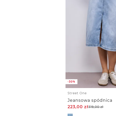
-30%
Street One
Jeansowa spódnica
223,00
zł
319,00
zł