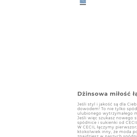
Dżinsowa miłość łą
Jeśli styl i jakość są dla 
dowodem! To nie tylko spódn
ulubionego wytrzymałego 
Jeśli więc szukasz nowego 
spódnice i sukienki od CEC
W CECIL łączymy pierwszorz
ktokolwiek inny, że moda 
znajdziesz w naszych spód