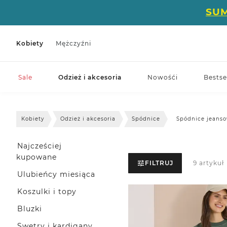
SU
Kobiety
Mężczyźni
Sale
Odzież i akcesoria
Nowośći
Bestse
Kobiety
Odzież i akcesoria
Spódnice
Spódnice jeans
Najcześciej
kupowane
FILTRUJ
9 artykuł
Ulubieńcy miesiąca
Koszulki i topy
Bluzki
Swetry i kardigany