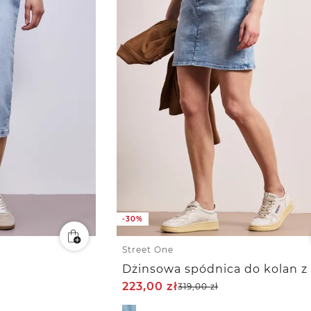
-30%
Street One
223,00
zł
319,00
zł