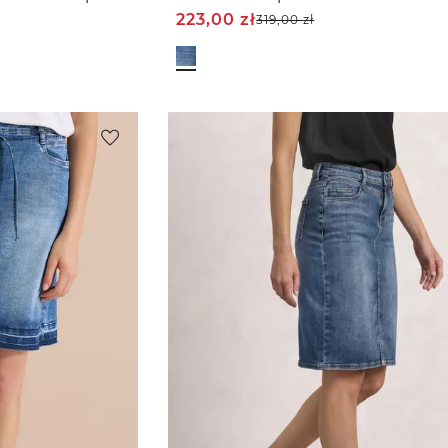
223,00
zł
319,00
zł