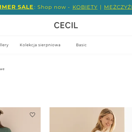
MMER SALE
: Shop now -
KOBIETY
|
MĘŻCZYŹ
llery
Kolekcja sierpniowa
Basic
owe