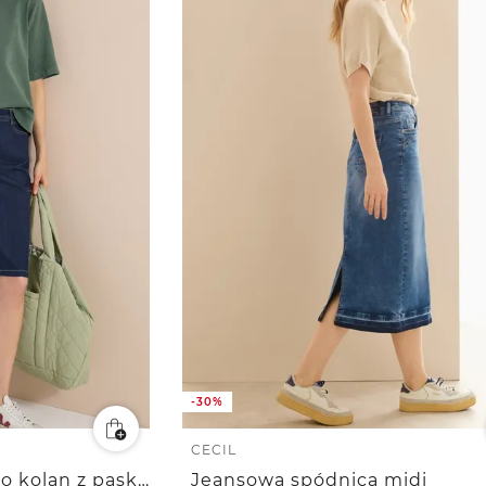
-30%
CECIL
Spódnica jeansowa do kolan z paskiem
Jeansowa spódnica midi