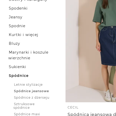
Spodenki
Jeansy
Spodnie
Kurtki i więcej
Bluzy
Marynarki i koszule
wierzchnie
Sukienki
Spódnice
Letnie stylizacje
Spódnice jeansowe
Spódnice z dżerseju
Sztruksowe
CECIL
spódnice
Spódnice maxi