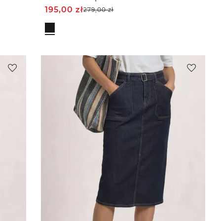
195,00
zł
279,00
zł