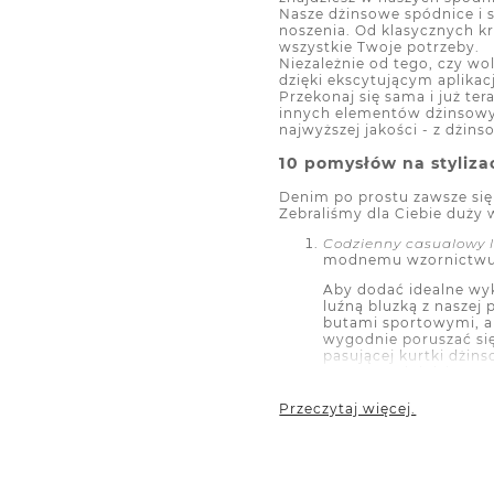
Nasze dżinsowe spódnice i 
noszenia. Od klasycznych k
wszystkie Twoje potrzeby.
Niezależnie od tego, czy wo
dzięki ekscytującym aplika
Przekonaj się sama i już te
innych elementów dżinsowych
najwyższej jakości - z dżin
10 pomysłów na styliz
Denim po prostu zawsze się
Zebraliśmy dla Ciebie duży 
Codzienny casualowy l
modnemu wzornictwu, 
Aby dodać idealne wyk
luźną bluzką z naszej
butami sportowymi, ab
wygodnie poruszać się
pasującej kurtki dżins
sportowych i dżinsowej
na relaksujący spacer
stylowy - bądź sobą!
Przeczytaj więcej.
2.
D
żinsowa spódnica 
szukasz stylowego, al
szykowną szyfonową bl
profesjonalnie. Wybier
wzór.