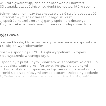
w, które gwarantują idealne dopasowanie i komfort
IL znajdziesz spódnice i sukienki jeansowe, które spełnią
subtelnym spraniem, czy też chcesz wyrazić swoją osobowość
e internetowym znajdziesz to, czego szukasz.
raj spośród naszej szerokiej gamy spódnic dżinsowych i
. Trzymaj rękę na modowym pulsie i zafunduj sobie dżins
 wyjątkowa
asowe klasyki, które można stylizować na wiele sposobów.
ba Ci się ich wypróbowanie:
dżinsową spódnicą CECIL. Dzięki wygodnemu krojowi i
m do wyrażenia własnego stylu.
 spódnicy z przytulnym T-shirtem w jednolitym kolorze lub
ze będziesz czuć się komfortowo. Połącz z ulubionymi
wojej stylizacji i sprawią, że będziesz mogła swobodnie i
ochronić się przed niższymi temperaturami, zalecamy dodanie
L, T-shirtu w jednolitym kolorze lub luźnej bluzki, butów
y spotykasz się z przyjaciółmi w mieście, czy wybierasz się
oczuj się całkowicie komfortowo! Bądź pewny siebie, bądź
y? Nie z pomysłami na stylizacje od CECIL! Jeśli więc
y podkreślić swój wygląd i dodać elegancji, polecamy
zez cały dzień, a jednocześnie będziesz wyglądać
 to klasyczna biel, klasyczna kratka czy figlarny kwiatowy