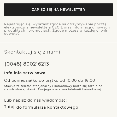
ZAPISZ SIĘ NA NEWSLETTER
Rejestrując się, wyrażasz zgodę na otrzymywanie pocztą
elektroniczną newslettera CECIL oraz informacji o nowych
produktach i promocjach. Zgodę możesz w każdej chwili
odwołać.
Skontaktuj się z nami
(0048) 800216213
Infolinia serwisowa
Od poniedziałku do piątku od 10:00 do 16:00
Stawka za telefon stacjonarny i komórkowy może się różnić od
standardowej stawki Twojego operatora telefonii komórkowej.
Lub napisz do nas wiadomość:
Tutaj
do formularza kontaktowego