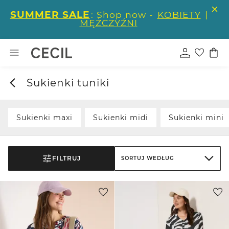
SUMMER SALE
: Shop now -
KOBIETY
|
MĘŻCZYŹNI
Sukienki tuniki
Sukienki maxi
Sukienki midi
Sukienki mini
FILTRUJ
SORTUJ WEDŁUG