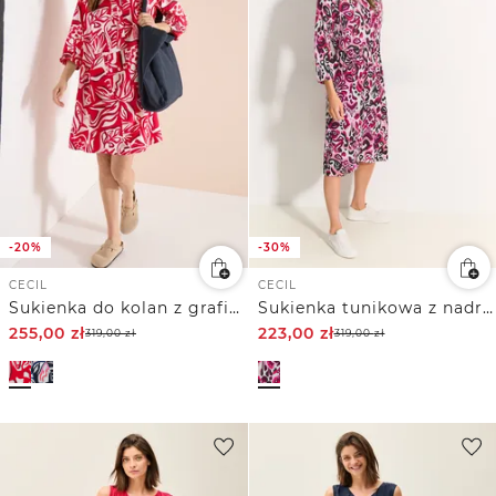
-20%
-30%
CECIL
CECIL
Sukienka do kolan z graficznym wzorem
Sukienka tunikowa z nadrukiem
255,00
zł
223,00
zł
319,00
zł
319,00
zł