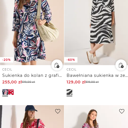
-20%
-60%
CECIL
CECIL
Sukienka do kolan z graficznym wzorem
Bawełniana sukienka w zebrę
255,00
zł
129,00
zł
319,00
zł
319,00
zł