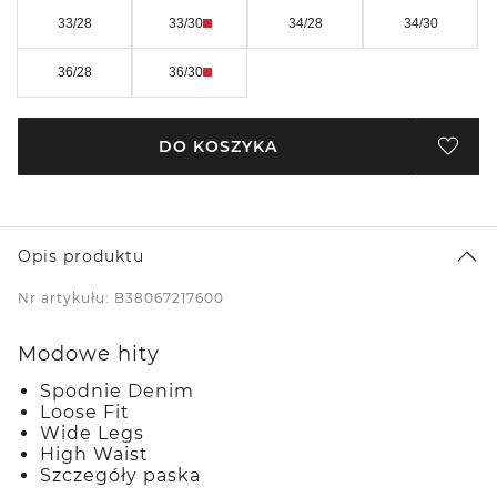
33/28
33/30
34/28
34/30
36/28
36/30
DO KOSZYKA
Opis produktu
Nr artykułu: B38067217600
Modowe hity
Spodnie Denim
Loose Fit
Wide Legs
High Waist
Szczegóły paska