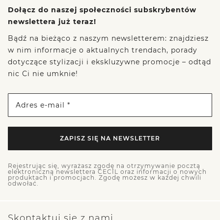
Dołącz do naszej społeczności subskrybentów
newslettera już teraz!
Bądź na bieżąco z naszym newsletterem: znajdziesz
w nim informacje o aktualnych trendach, porady
dotyczące stylizacji i ekskluzywne promocje – odtąd
nic Ci nie umknie!
Adres e-mail *
ZAPISZ SIĘ NA NEWSLETTER
Rejestrując się, wyrażasz zgodę na otrzymywanie pocztą
elektroniczną newslettera CECIL oraz informacji o nowych
produktach i promocjach. Zgodę możesz w każdej chwili
odwołać.
Skontaktuj się z nami