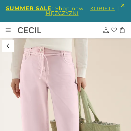
SUMMER SALE
: Shop now -
KOBIETY
|
MĘŻCZYŹNI