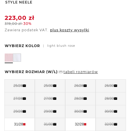
-
STYLE NEELE
223,00
zł
319,00
zł
-30%
Zawiera podatek VAT.
plus koszty wysyłki
WYBIERZ KOLOR
|
light blush rose
WYBIERZ ROZMIAR
(W/L)
tabeli rozmiarów
|
25/28
25/30
26/28
26/30
27/28
27/30
28/28
28/30
29/28
29/30
30/28
30/30
31/28
31/30
32/28
32/30