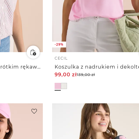
-29%
CECIL
Bluzka koszulowa z krótkim rękawem w paski
99,00
zł
139,00
zł