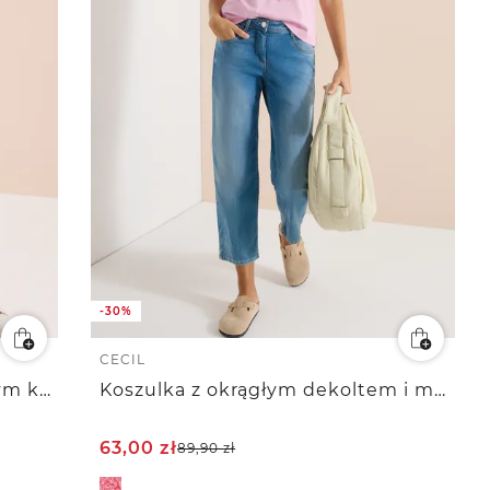
-30%
CECIL
Jeansy High Waist o beczkowym kroju nogawek
Koszulka z okrągłym dekoltem i marynistycznym nadrukiem
63,00
zł
89,90
zł