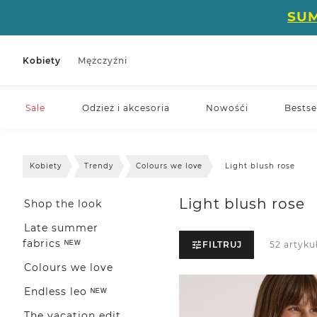
SU
Kobiety
Mężczyźni
Sale
Odzież i akcesoria
Nowośći
Bestse
Kobiety
Trendy
Colours we love
Light blush rose
Light blush rose
Shop the look
Late summer
fabrics ᴺᴱᵂ
FILTRUJ
52 artyku
Colours we love
Endless leo ᴺᴱᵂ
The vacation edit