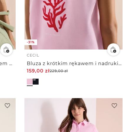
-31%
CECIL
Koszulka z nadrukiem i dekoltem w łódkę
Bluza z krótkim rękawem i nadrukiem na plecach
159,00
zł
229,00
zł