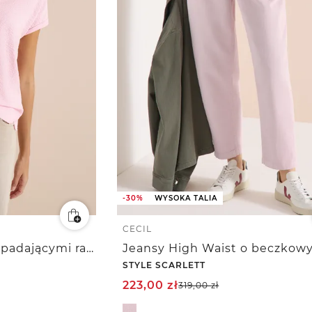
-30%
WYSOKA TALIA
CECIL
Bluzka koszulowa z opadającymi ramionami w jakości seersucker
STYLE SCARLETT
223,00
zł
319,00
zł