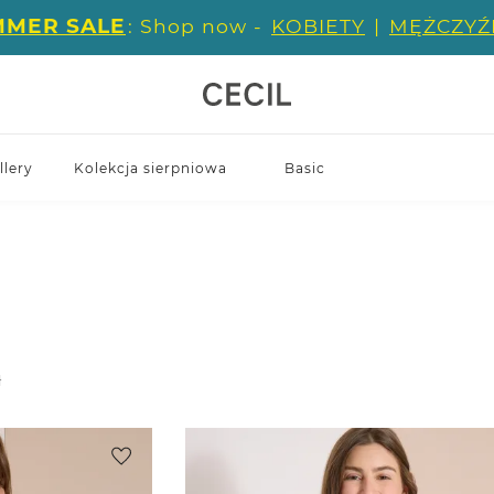
MMER SALE
: Shop now -
KOBIETY
|
MĘŻCZYŹ
llery
Kolekcja sierpniowa
Basic
ł