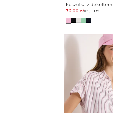
76,00
zł
189,00
zł