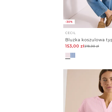
-30%
CECIL
153,00
zł
219,00
zł