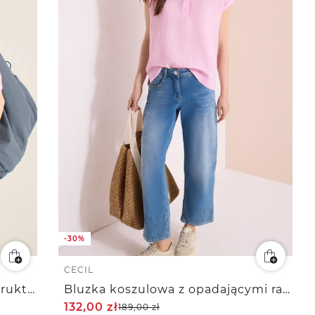
-30%
CECIL
Sweter z krótkim rękawem i strukturą
Bluzka koszulowa z opadającymi ramionami i strukturą
132,00
zł
189,00
zł