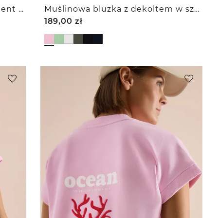
Koszulka - Jersey w stylu garment dye
Muślinowa bluzka z dekoltem w szpic
189,00
zł