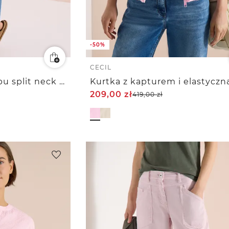
-50%
CECIL
Bluzka koszulowa typu split neck w paski
Kurtka z kapturem i elastyczną
209,00
zł
419,00
zł