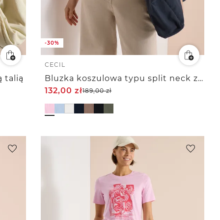
-30%
CECIL
 talią
Bluzka koszulowa typu split neck z muślinu
132,00
zł
189,00
zł