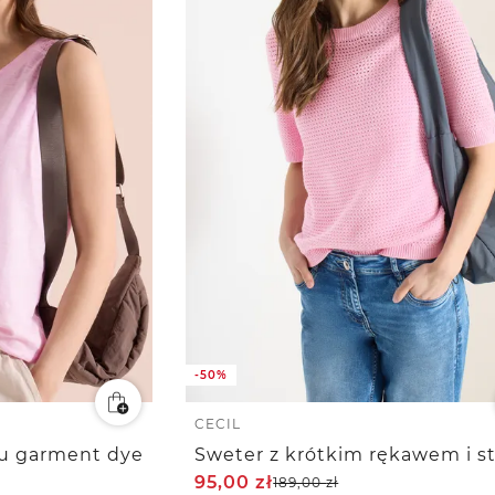
-50%
CECIL
lu garment dye
95,00
zł
189,00
zł