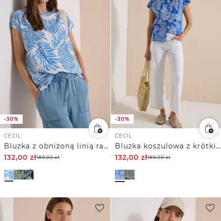
-30%
-30%
CECIL
CECIL
Bluzka z obniżoną linią ramion z nadrukiem
Bluzka koszulowa z krótkim rękawem i nadrukiem
132,00
zł
132,00
zł
189,00
zł
189,00
zł