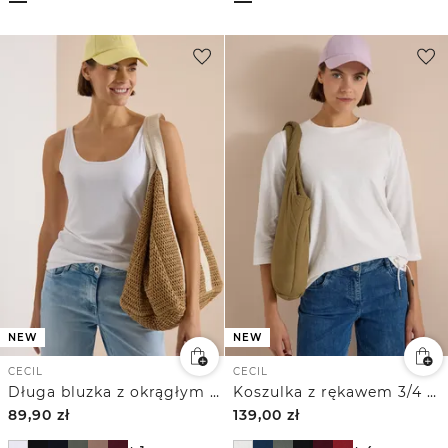
NEW
NEW
CECIL
CECIL
Długa bluzka z okrągłym dekoltem w jednolitym kolorze
Koszulka z rękawem 3/4 w jednolitym kolorze
89,90
zł
139,00
zł