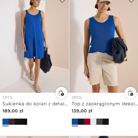
CECIL
CECIL
Sukienka do kolan z detalem węzła
Top z zaokrąglonym dekoltem w szpic i plecionym detalem
189,00
zł
139,00
zł