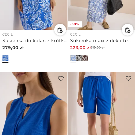
-30%
CECIL
CECIL
Sukienka do kolan z krótkimi rękawami
Sukienka maxi z dekoltem w szpic i nadrukiem
279,00
zł
223,00
zł
319,00
zł