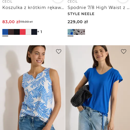
CECIL
CECIL
Koszulka z krótkim rękawem w stylu tuniki
Spodnie 7/8 High Waist z szerokimi nogawkami o kroju
STYLE NEELE
83,00
zł
229,00
zł
119,00
zł
+ 1