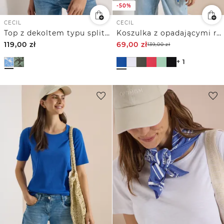
-50%
CECIL
CECIL
Top z dekoltem typu split neck i dwukolorowym wzorem
Koszulka z opadającymi ramionami i wycięciem
119,00
zł
69,00
zł
139,00
zł
+ 1