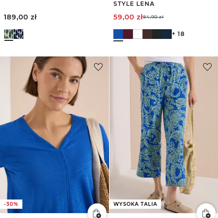
STYLE LENA
189,00
zł
59,00
zł
84,90
zł
+ 18
-30%
WYSOKA TALIA