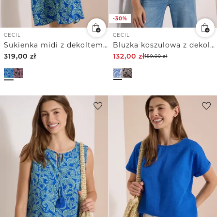
-30%
CECIL
CECIL
Sukienka midi z dekoltem w szpic i nadrukiem
Bluzka koszulowa z dekoltem typu split neck i nadrukiem
319,00
zł
132,00
zł
189,00
zł