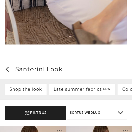
Santorini Look
Shop the look
Late summer fabrics ᴺᴱᵂ
Col
FILTRUJ
SORTUJ WEDŁUG