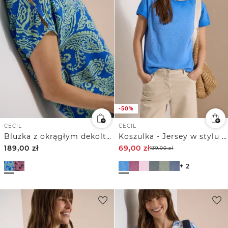
-50%
CECIL
CECIL
Bluzka z okrągłym dekoltem i nadrukiem
Koszulka - Jersey w stylu garment dye
189,00
zł
69,00
zł
139,00
zł
+ 2