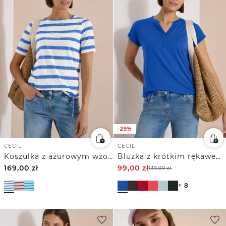
-29%
CECIL
CECIL
Koszulka z ażurowym wzorem
Bluzka z krótkim rękawem w stylu tuniki
169,00
zł
99,00
zł
139,00
zł
+ 8