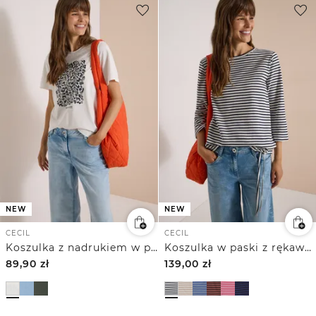
NEW
NEW
CECIL
CECIL
Koszulka z nadrukiem w panterkę
Koszulka w paski z rękawem 3/4 i okrągłym dekoltem
89,90
zł
139,00
zł