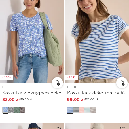
-30%
-29%
CECIL
CECIL
Koszulka z okrągłym dekoltem i wzorem
Koszulka z dekoltem w łódkę i w paski
83,00
zł
99,00
zł
119,00
zł
139,00
zł