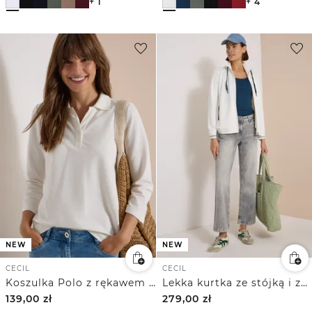
+ 1
+ 4
NEW
NEW
CECIL
CECIL
Koszulka Polo z rękawem 3/4 i guzikami
Lekka kurtka ze stójką i zamkiem błyskawicznym
139,00
zł
279,00
zł