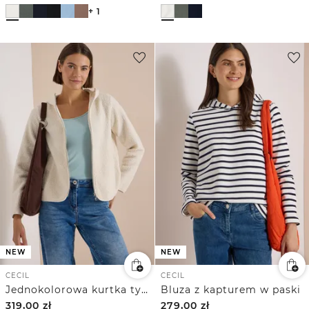
+ 1
NEW
NEW
CECIL
CECIL
Jednokolorowa kurtka typu teddy z kapturem
Bluza z kapturem w paski
319,00
zł
279,00
zł