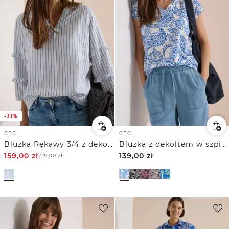
-31%
CECIL
CECIL
Bluzka Rękawy 3/4 z dekoltem typu split neck i falbankami
Bluzka z dekoltem w szpic i nadrukiem
159,00
zł
139,00
zł
229,00
zł