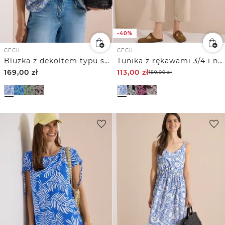
-40%
CECIL
CECIL
Bluzka z dekoltem typu split neck i nadrukiem
Tunika z rękawami 3/4 i nadrukiem
169,00
zł
113,00
zł
189,00
zł