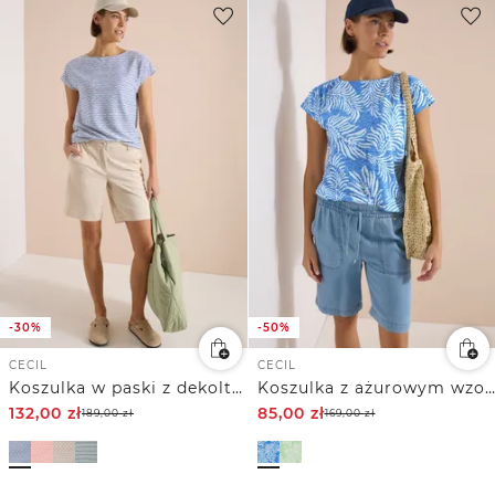
-30%
-50%
CECIL
CECIL
Koszulka w paski z dekoltem w łódkę
Koszulka z ażurowym wzorem
132,00
zł
85,00
zł
189,00
zł
169,00
zł