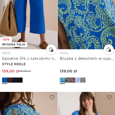
-50%
WYSOKA TALIA
CECIL
CECIL
Spodnie 3/4 z szerokimi nogawkami o luźnym kroju Loose Fit
Bluzka z dekoltem w szpic i nadrukiem
STYLE NEELE
159,00
zł
139,00
zł
319,00
zł