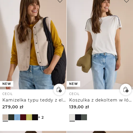
NEW
NEW
CECIL
CECIL
Kamizelka typu teddy z elementami z tkaniny softshell
Koszulka z dekoltem w łódkę i lamówką w panterkę
279,00
zł
139,00
zł
+ 2