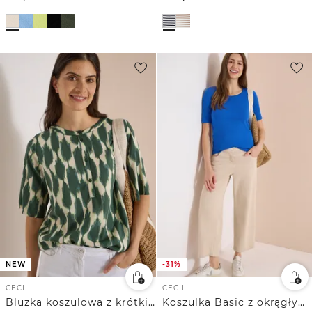
NEW
-31%
CECIL
CECIL
Bluzka koszulowa z krótkim rękawem, okrągłym dekoltem i nadrukiem
Koszulka Basic z okrągłym dekoltem w jednolitym kolorze