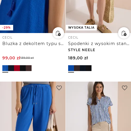
-29%
WYSOKA TALIA
CECIL
CECIL
Bluzka z dekoltem typu split neck i wiązaniami
Spodenki z wysokim stanem i szerokimi nogawkami w kroju Loose Fit
STYLE NEELE
99,00
zł
189,00
zł
139,00
zł