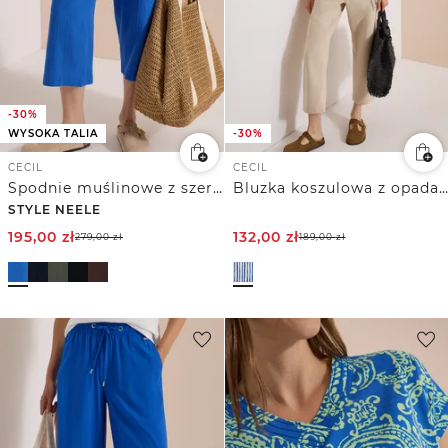
-30%
WYSOKA TALIA
-30%
CECIL
CECIL
Spodnie muślinowe z szerokimi nogawkami 7/8
Bluzka koszulowa z opadającymi ramionami w paski
STYLE NEELE
195,00
zł
132,00
zł
279,00
zł
189,00
zł