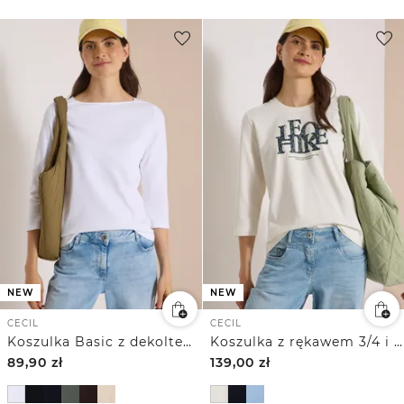
NEW
NEW
CECIL
CECIL
Koszulka Basic z dekoltem w łódkę
Koszulka z rękawem 3/4 i napisem w panterkowy wzór
89,90
zł
139,00
zł