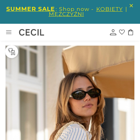
SUMMER SALE
: Shop now -
KOBIETY
|
MĘŻCZYŹNI