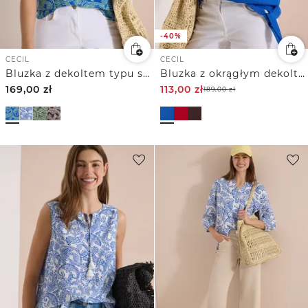
-40%
CECIL
CECIL
Bluzka z dekoltem typu split neck i nadrukiem
Bluzka z okrągłym dekoltem i wiązaniem
169,00
zł
113,00
zł
189,00
zł