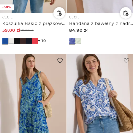
-50%
CECIL
CECIL
Koszulka Basic z prążkowaną strukturą w prążki
Bandana z bawełny z nadrukiem
59,00
zł
84,90
zł
119,00
zł
+ 10